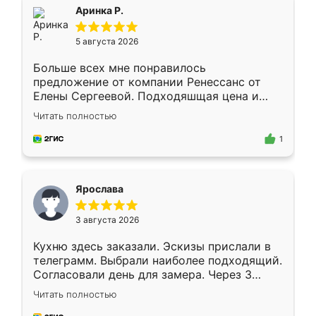
Всё подошло как влитое.
Аринка Р.
5 августа 2026
Больше всех мне понравилось
предложение от компании Ренессанс от
Елены Сергеевой. Подходяшщая цена и
короткие сроки изготовления. Приехавший
Читать полностью
для замера сотрудник Владислав
предложил по моему эскизу самый
1
подходящий вариант шкафа. Немного его
видоизменил, получилось даже лучше, чем
я хотела.
Ярослава
3 августа 2026
Кухню здесь заказали. Эскизы прислали в
телеграмм. Выбрали наиболее подходящий.
Согласовали день для замера. Через 3
недели кухня была уже готова. Остались
Читать полностью
довольны работой. Спасибо Ренессанс