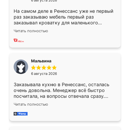
6 августа 2026
На самом деле в Ренессанс уже не первый
раз заказываю мебель первый раз
заказывал кроватку для маленького
ребёнка при его рождении ,во второй раз
Читать полностью
заказал шкаф-купе. По качеству очень
хорошее сборка достаточно быстрая,
также адекватные цены. До этого
сравнивал с разными конкурентами в этом
сегменте ,выбор у конкурентов куда
Мальвина
меньше, здесь же он более разнообразный.
Мне нравится ,если что-то потребуется из
6 августа 2026
мебели буду заказывать только здесь.
Заказывала кухню в Ренессанс, осталась
очень довольна. Менеджер всё быстро
посчитала, на вопросы отвечала сразу.
Замерщик приехал в субботу, подошёл к
Читать полностью
делу со всей ответственностью. Собрали
за день, ребята работали аккуратно, даже
пыли почти не было. Качество отличное,
ящики ходят плавно, ничего не скрипит.