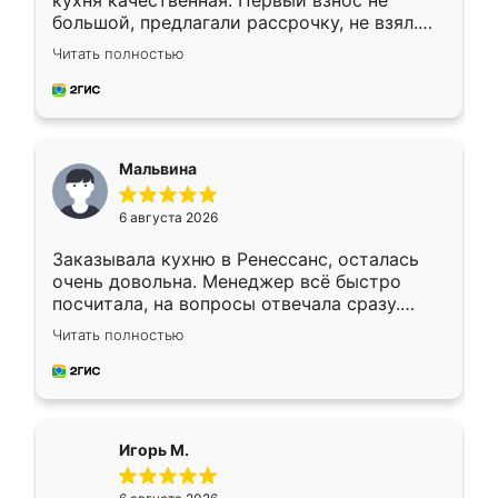
кухня качественная. Первый взнос не
большой, предлагали рассрочку, не взял.
Ждал меньше месяца, сборщик с прямыми
Читать полностью
руками. По цене вышло адекватно.
Рекомендую!
Мальвина
6 августа 2026
Заказывала кухню в Ренессанс, осталась
очень довольна. Менеджер всё быстро
посчитала, на вопросы отвечала сразу.
Замерщик приехал в субботу, подошёл к
Читать полностью
делу со всей ответственностью. Собрали
за день, ребята работали аккуратно, даже
пыли почти не было. Качество отличное,
ящики ходят плавно, ничего не скрипит.
Всё подошло как влитое.
Игорь М.