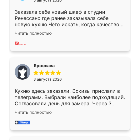
3 августа 2026
Заказала себе новый шкаф в студии
Ренессанс где ранее заказывала себе
новую кухню.Чего искать, когда качеством
вполне довольна. Служит кухня уже почти
Читать полностью
два года, нареканий нет.
Ярослава
3 августа 2026
Кухню здесь заказали. Эскизы прислали в
телеграмм. Выбрали наиболее подходящий.
Согласовали день для замера. Через 3
недели кухня была уже готова. Остались
Читать полностью
довольны работой. Спасибо Ренессанс
мебель за качественную работу!