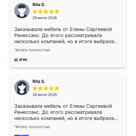
Rita S.
29 июля 2026
Заказывала мебель от Елены Сергеевой
Ренессанс. До этого рассматривала
несколько компаний, но в итоге выбрала
эту. Сначала обговорили условия, потом
Читать полностью
приехал замерщик, всё спокойно объяснил
и снял размеры. Изготовили в срок, с
доставкой тоже никаких проблем не
возникло. Сборку выполнили аккуратно,
мебель сразу встала на свое место без
Rita S.
каких-либо доработок. Качеством осталась
довольна, все выглядит так, как и ожидала.
29 июля 2026
Заказывала мебель от Елены Сергеевой
Ренессанс. До этого рассматривала
несколько компаний, но в итоге выбрала
эту. Сначала обговорили условия, потом
Читать полностью
приехал замерщик, всё спокойно объяснил