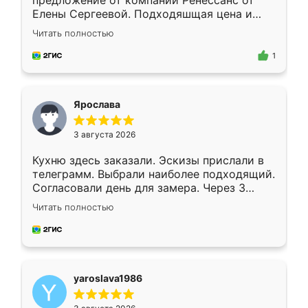
предложение от компании Ренессанс от
Елены Сергеевой. Подходяшщая цена и
короткие сроки изготовления. Приехавший
Читать полностью
для замера сотрудник Владислав
предложил по моему эскизу самый
1
подходящий вариант шкафа. Немного его
видоизменил, получилось даже лучше, чем
я хотела.
Ярослава
3 августа 2026
Кухню здесь заказали. Эскизы прислали в
телеграмм. Выбрали наиболее подходящий.
Согласовали день для замера. Через 3
недели кухня была уже готова. Остались
Читать полностью
довольны работой. Спасибо Ренессанс
мебель за качественную работу!
yaroslava1986