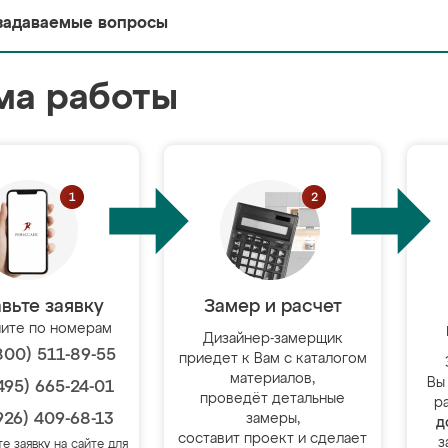
задаваемые вопросы
ма работы
вьте заявку
Замер и расчет
ите по номерам
Дизайнер-замерщик
800) 511-89-55
приедет к Вам с каталогом
материалов,
Вы
495) 665-24-01
проведёт детальные
р
926) 409-68-13
замеры,
д
составит проект и сделает
з
те заявку на сайте для