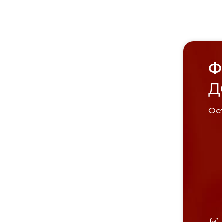
Ф
Д
Ост