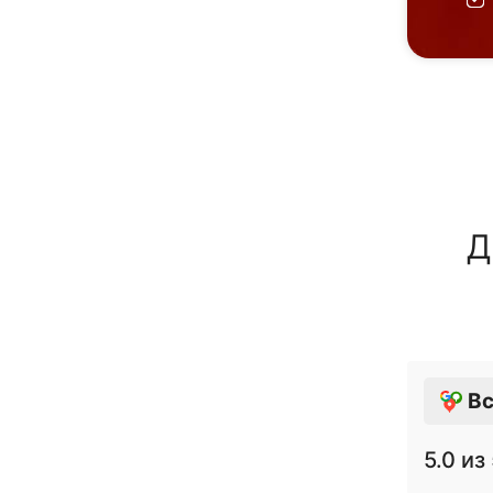
Д
Вс
5.0
из 