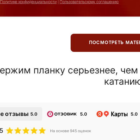
Политике конфиденциальности
|
Пользовательскому соглашению
ПОСМОТРЕТЬ МАТ
ержим планку серьезнее, чем
катани
е отзывы
5.0
5.0
5.0
5
На основе
945
оценок