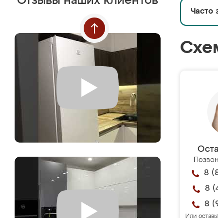
Отзывы наших клиентов
Часто 
Схе
Оста
Позвон
8 (
8 (
8 (
Или оставь