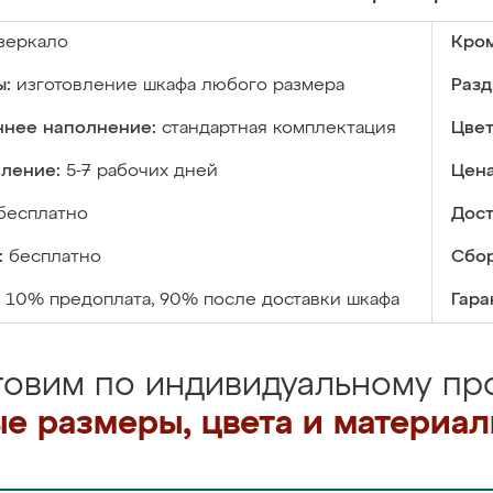
зеркало
Кром
ы:
изготовление шкафа любого размера
Разд
ннее наполнение:
стандартная комплектация
Цвет
вление:
5-7 рабочих дней
Цена
бесплатно
Дост
:
бесплатно
Сбор
10% предоплата, 90% после доставки шкафа
Гара
товим по индивидуальному про
е размеры, цвета и материа