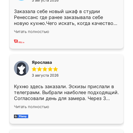
3 августа 2026
Заказала себе новый шкаф в студии
Ренессанс где ранее заказывала себе
новую кухню.Чего искать, когда качеством
вполне довольна. Служит кухня уже почти
Читать полностью
два года, нареканий нет.
Ярослава
3 августа 2026
Кухню здесь заказали. Эскизы прислали в
телеграмм. Выбрали наиболее подходящий.
Согласовали день для замера. Через 3
недели кухня была уже готова. Остались
Читать полностью
довольны работой. Спасибо Ренессанс
мебель за качественную работу!