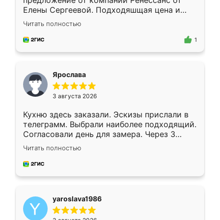
предложение от компании Ренессанс от
Елены Сергеевой. Подходяшщая цена и
короткие сроки изготовления. Приехавший
Читать полностью
для замера сотрудник Владислав
предложил по моему эскизу самый
1
подходящий вариант шкафа. Немного его
видоизменил, получилось даже лучше, чем
я хотела.
Ярослава
3 августа 2026
Кухню здесь заказали. Эскизы прислали в
телеграмм. Выбрали наиболее подходящий.
Согласовали день для замера. Через 3
недели кухня была уже готова. Остались
Читать полностью
довольны работой. Спасибо Ренессанс
мебель за качественную работу!
yaroslava1986