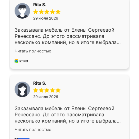
Rita S.
29 июля 2026
Заказывала мебель от Елены Сергеевой
Ренессанс. До этого рассматривала
несколько компаний, но в итоге выбрала
эту. Сначала обговорили условия, потом
Читать полностью
приехал замерщик, всё спокойно объяснил
и снял размеры. Изготовили в срок, с
доставкой тоже никаких проблем не
возникло. Сборку выполнили аккуратно,
мебель сразу встала на свое место без
Rita S.
каких-либо доработок. Качеством осталась
довольна, все выглядит так, как и ожидала.
29 июля 2026
Заказывала мебель от Елены Сергеевой
Ренессанс. До этого рассматривала
несколько компаний, но в итоге выбрала
эту. Сначала обговорили условия, потом
Читать полностью
приехал замерщик, всё спокойно объяснил