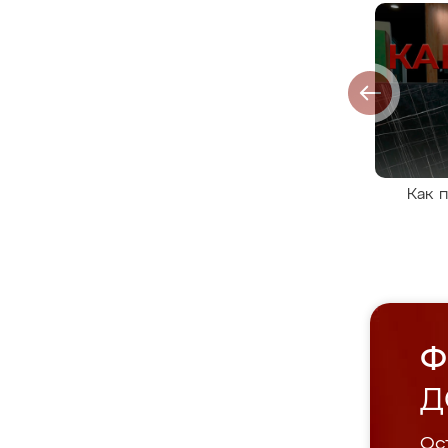
Как 
Ф
Д
Ост