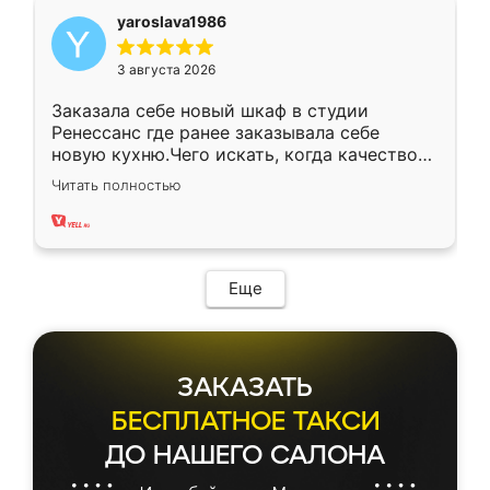
yaroslava1986
3 августа 2026
Заказала себе новый шкаф в студии
Ренессанс где ранее заказывала себе
новую кухню.Чего искать, когда качеством
вполне довольна. Служит кухня уже почти
Читать полностью
два года, нареканий нет.
Еще
ЗАКАЗАТЬ
БЕСПЛАТНОЕ ТАКСИ
ДО НАШЕГО САЛОНА