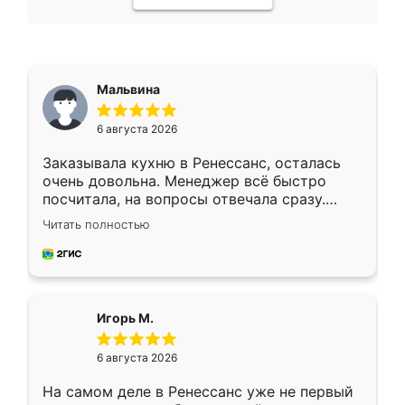
Мальвина
6 августа 2026
Заказывала кухню в Ренессанс, осталась
очень довольна. Менеджер всё быстро
посчитала, на вопросы отвечала сразу.
Замерщик приехал в субботу, подошёл к
Читать полностью
делу со всей ответственностью. Собрали
за день, ребята работали аккуратно, даже
пыли почти не было. Качество отличное,
ящики ходят плавно, ничего не скрипит.
Всё подошло как влитое.
Игорь М.
6 августа 2026
На самом деле в Ренессанс уже не первый