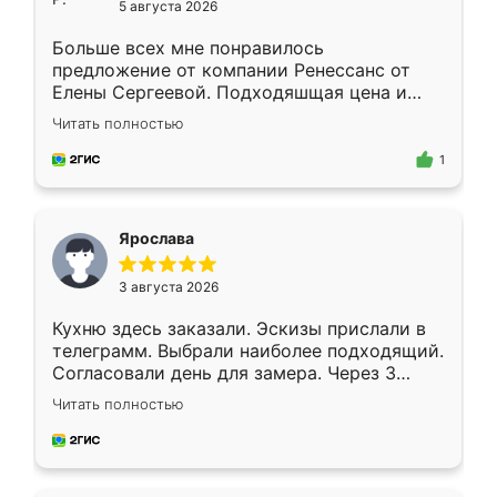
5 августа 2026
Больше всех мне понравилось
предложение от компании Ренессанс от
Елены Сергеевой. Подходяшщая цена и
короткие сроки изготовления. Приехавший
Читать полностью
для замера сотрудник Владислав
предложил по моему эскизу самый
1
подходящий вариант шкафа. Немного его
видоизменил, получилось даже лучше, чем
я хотела.
Ярослава
3 августа 2026
Кухню здесь заказали. Эскизы прислали в
телеграмм. Выбрали наиболее подходящий.
Согласовали день для замера. Через 3
недели кухня была уже готова. Остались
Читать полностью
довольны работой. Спасибо Ренессанс
мебель за качественную работу!