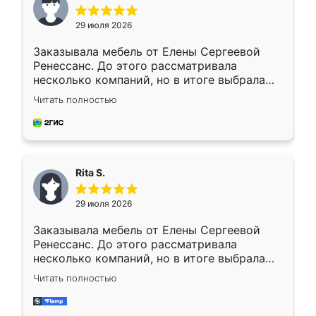
29 июля 2026
Заказывала мебель от Елены Сергеевой
Ренессанс. До этого рассматривала
несколько компаний, но в итоге выбрала
эту. Сначала обговорили условия, потом
Читать полностью
приехал замерщик, всё спокойно объяснил
и снял размеры. Изготовили в срок, с
доставкой тоже никаких проблем не
возникло. Сборку выполнили аккуратно,
мебель сразу встала на свое место без
Rita S.
каких-либо доработок. Качеством осталась
довольна, все выглядит так, как и ожидала.
29 июля 2026
Заказывала мебель от Елены Сергеевой
Ренессанс. До этого рассматривала
несколько компаний, но в итоге выбрала
эту. Сначала обговорили условия, потом
Читать полностью
приехал замерщик, всё спокойно объяснил
и снял размеры. Изготовили в срок, с
доставкой тоже никаких проблем не