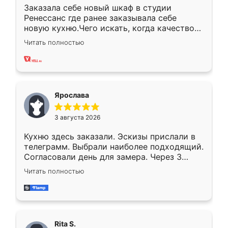
Заказала себе новый шкаф в студии
Ренессанс где ранее заказывала себе
новую кухню.Чего искать, когда качеством
вполне довольна. Служит кухня уже почти
Читать полностью
два года, нареканий нет.
Ярослава
3 августа 2026
Кухню здесь заказали. Эскизы прислали в
телеграмм. Выбрали наиболее подходящий.
Согласовали день для замера. Через 3
недели кухня была уже готова. Остались
Читать полностью
довольны работой. Спасибо Ренессанс
мебель за качественную работу!
Rita S.