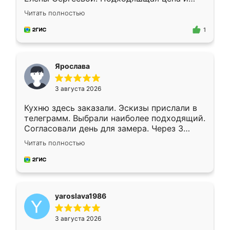
короткие сроки изготовления. Приехавший
Читать полностью
для замера сотрудник Владислав
предложил по моему эскизу самый
1
подходящий вариант шкафа. Немного его
видоизменил, получилось даже лучше, чем
я хотела.
Ярослава
3 августа 2026
Кухню здесь заказали. Эскизы прислали в
телеграмм. Выбрали наиболее подходящий.
Согласовали день для замера. Через 3
недели кухня была уже готова. Остались
Читать полностью
довольны работой. Спасибо Ренессанс
мебель за качественную работу!
yaroslava1986
3 августа 2026