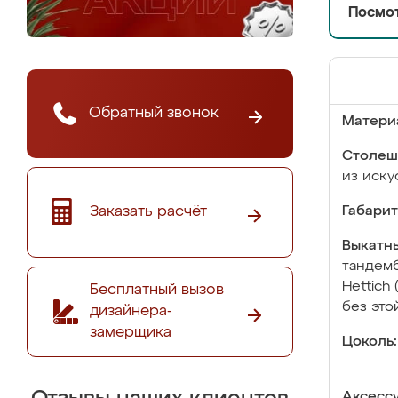
Посмот
Обратный звонок
Матери
Столеш
из иску
Заказать расчёт
Габарит
Выкатны
тандемб
Hettich
Бесплатный вызов
без это
дизайнера-
замерщика
Цоколь:
Аксесс