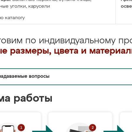
ые уголки, карусели
осве
по каталогу
товим по индивидуальному про
е размеры, цвета и материа
задаваемые вопросы
ма работы