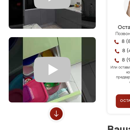
Оста
Позвон
8 (
8 (
8 (
Или оставь
ко
предвар
ОСТ