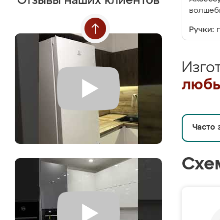
Отзывы наших клиентов
волшебн
Ручки:
Изго
любы
Часто 
Схе