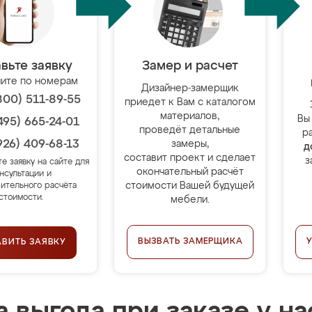
вьте заявку
Замер и расчет
ите по номерам
Дизайнер-замерщик
800) 511-89-55
приедет к Вам с каталогом
материалов,
Вы
495) 665-24-01
проведёт детальные
р
926) 409-68-13
замеры,
д
составит проект и сделает
з
те заявку на сайте для
окончательный расчёт
нсультации и
стоимости Вашей будущей
ительного расчёта
стоимости.
мебели.
ВЫЗВАТЬ ЗАМЕРЩИКА
АВИТЬ ЗАЯВКУ