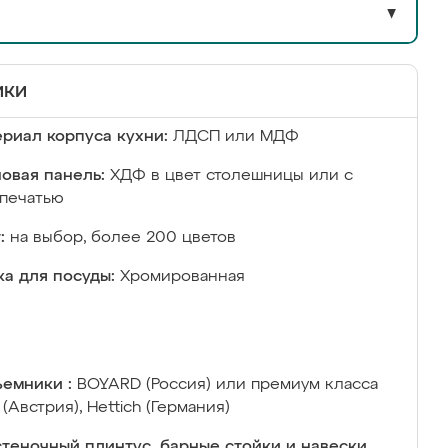
▼
ики
риал корпуса кухни:
ЛДСП или МДФ
овая панель:
ХДФ в цвет столешницы или с
печатью
:
на выбор, более 200 цветов
а для посуды:
Хромированная
емники :
BOYARD (Россия) или премиум класса
 (Австрия), Hettich (Германия)
теночный плинтус, барные стойки и навески,