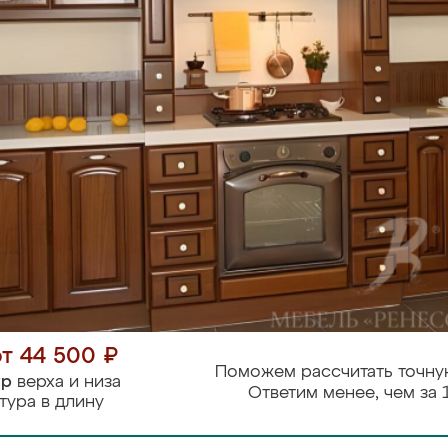
от 44 500 ₽
Поможем рассчитать точну
тр
верха и низа
Ответим менее, чем за 
тура в длину