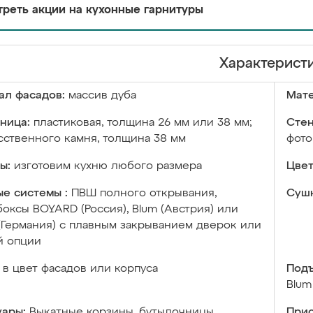
реть акции на кухонные гарнитуры
Характерист
ал фасадов:
массив дуба
Мате
ница:
пластиковая, толщина 26 мм или 38 мм;
Стен
сственного камня, толщина 38 мм
фото
ы:
изготовим кухню любого размера
Цвет
е системы :
ПВШ полного открывания,
Сушк
оксы BOYARD (Россия), Blum (Австрия) или
 (Германия) с плавным закрыванием дверок или
й опции
в цвет фасадов или корпуса
Подъ
Blum
уары:
Выкатные корзины, бутылочницы,
Прис