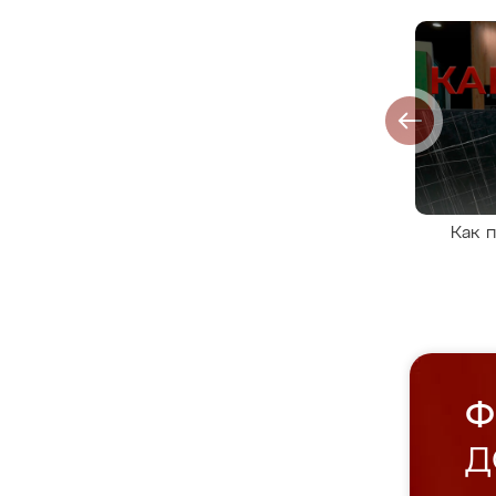
Как 
Ф
Д