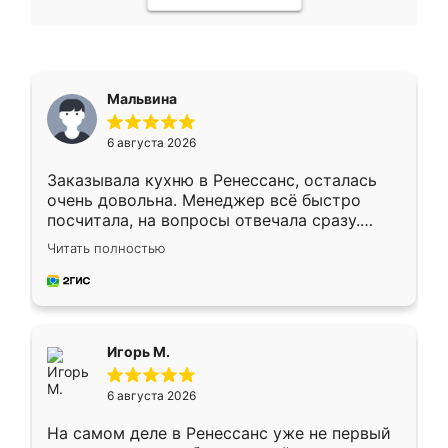
Мальвина
6 августа 2026
Заказывала кухню в Ренессанс, осталась
очень довольна. Менеджер всё быстро
посчитала, на вопросы отвечала сразу.
Замерщик приехал в субботу, подошёл к
Читать полностью
делу со всей ответственностью. Собрали
за день, ребята работали аккуратно, даже
пыли почти не было. Качество отличное,
ящики ходят плавно, ничего не скрипит.
Всё подошло как влитое.
Игорь М.
6 августа 2026
На самом деле в Ренессанс уже не первый