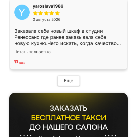
yaroslava1986
3 августа 2026
Заказала себе новый шкаф в студии
Ренессанс где ранее заказывала себе
новую кухню.Чего искать, когда качеством
вполне довольна. Служит кухня уже почти
Читать полностью
два года, нареканий нет.
Еще
ЗАКАЗАТЬ
БЕСПЛАТНОЕ ТАКСИ
ДО НАШЕГО САЛОНА