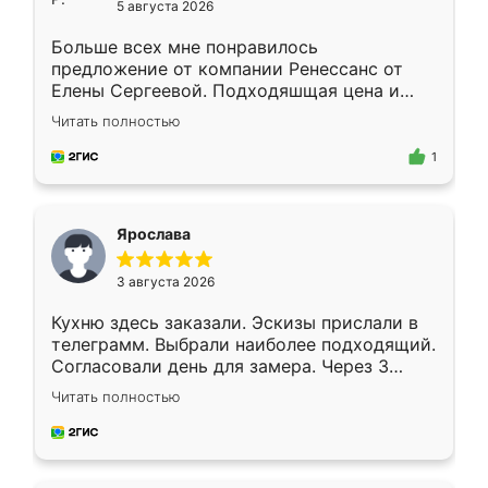
5 августа 2026
Больше всех мне понравилось
предложение от компании Ренессанс от
Елены Сергеевой. Подходяшщая цена и
короткие сроки изготовления. Приехавший
Читать полностью
для замера сотрудник Владислав
предложил по моему эскизу самый
1
подходящий вариант шкафа. Немного его
видоизменил, получилось даже лучше, чем
я хотела.
Ярослава
3 августа 2026
Кухню здесь заказали. Эскизы прислали в
телеграмм. Выбрали наиболее подходящий.
Согласовали день для замера. Через 3
недели кухня была уже готова. Остались
Читать полностью
довольны работой. Спасибо Ренессанс
мебель за качественную работу!