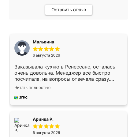
Оставить отзыв
Мальвина
6 августа 2026
Заказывала кухню в Ренессанс, осталась
очень довольна. Менеджер всё быстро
посчитала, на вопросы отвечала сразу.
Замерщик приехал в субботу, подошёл к
Читать полностью
делу со всей ответственностью. Собрали
за день, ребята работали аккуратно, даже
пыли почти не было. Качество отличное,
ящики ходят плавно, ничего не скрипит.
Всё подошло как влитое.
Аринка Р.
5 августа 2026