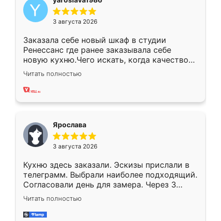
3 августа 2026
Заказала себе новый шкаф в студии
Ренессанс где ранее заказывала себе
новую кухню.Чего искать, когда качеством
вполне довольна. Служит кухня уже почти
Читать полностью
два года, нареканий нет.
Ярослава
3 августа 2026
Кухню здесь заказали. Эскизы прислали в
телеграмм. Выбрали наиболее подходящий.
Согласовали день для замера. Через 3
недели кухня была уже готова. Остались
Читать полностью
довольны работой. Спасибо Ренессанс
мебель за качественную работу!