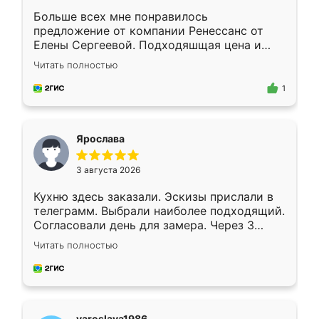
Больше всех мне понравилось
предложение от компании Ренессанс от
Елены Сергеевой. Подходяшщая цена и
короткие сроки изготовления. Приехавший
Читать полностью
для замера сотрудник Владислав
предложил по моему эскизу самый
1
подходящий вариант шкафа. Немного его
видоизменил, получилось даже лучше, чем
я хотела.
Ярослава
3 августа 2026
Кухню здесь заказали. Эскизы прислали в
телеграмм. Выбрали наиболее подходящий.
Согласовали день для замера. Через 3
недели кухня была уже готова. Остались
Читать полностью
довольны работой. Спасибо Ренессанс
мебель за качественную работу!
yaroslava1986