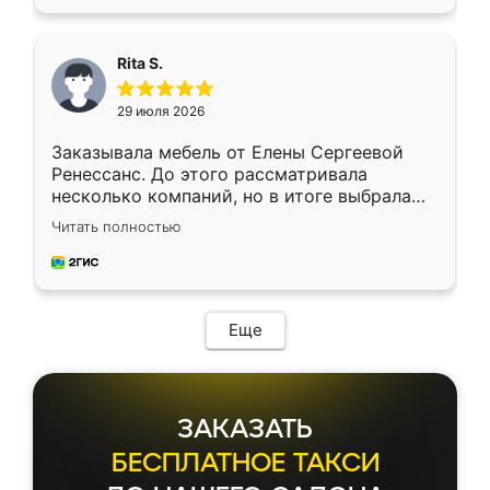
Rita S.
29 июля 2026
Заказывала мебель от Елены Сергеевой
Ренессанс. До этого рассматривала
несколько компаний, но в итоге выбрала
эту. Сначала обговорили условия, потом
Читать полностью
приехал замерщик, всё спокойно объяснил
и снял размеры. Изготовили в срок, с
доставкой тоже никаких проблем не
возникло. Сборку выполнили аккуратно,
мебель сразу встала на свое место без
Еще
каких-либо доработок. Качеством осталась
довольна, все выглядит так, как и ожидала.
ЗАКАЗАТЬ
БЕСПЛАТНОЕ ТАКСИ