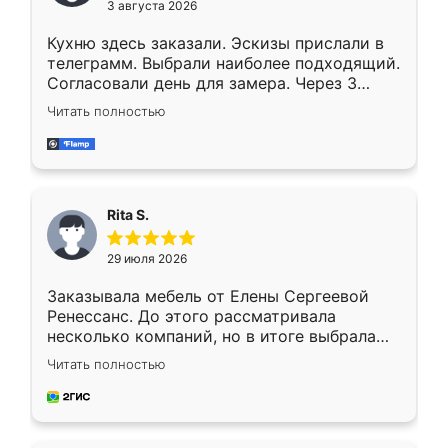
3 августа 2026
Кухню здесь заказали. Эскизы прислали в
телеграмм. Выбрали наиболее подходящий.
Согласовали день для замера. Через 3
недели кухня была уже готова. Остались
Читать полностью
довольны работой. Спасибо Ренессанс
мебель за качественную работу!
Rita S.
29 июля 2026
Заказывала мебель от Елены Сергеевой
Ренессанс. До этого рассматривала
несколько компаний, но в итоге выбрала
эту. Сначала обговорили условия, потом
Читать полностью
приехал замерщик, всё спокойно объяснил
и снял размеры. Изготовили в срок, с
доставкой тоже никаких проблем не
возникло. Сборку выполнили аккуратно,