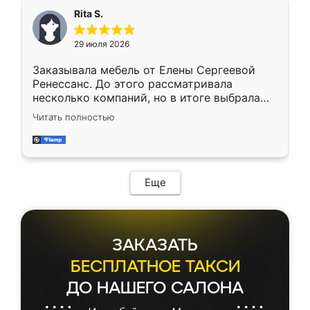
мебель сразу встала на свое место без
Rita S.
каких-либо доработок. Качеством осталась
довольна, все выглядит так, как и ожидала.
29 июля 2026
Заказывала мебель от Елены Сергеевой
Ренессанс. До этого рассматривала
несколько компаний, но в итоге выбрала
эту. Сначала обговорили условия, потом
Читать полностью
приехал замерщик, всё спокойно объяснил
и снял размеры. Изготовили в срок, с
доставкой тоже никаких проблем не
возникло. Сборку выполнили аккуратно,
мебель сразу встала на свое место без
Еще
каких-либо доработок. Качеством осталась
довольна, все выглядит так, как и ожидала.
ЗАКАЗАТЬ
БЕСПЛАТНОЕ ТАКСИ
ДО НАШЕГО САЛОНА