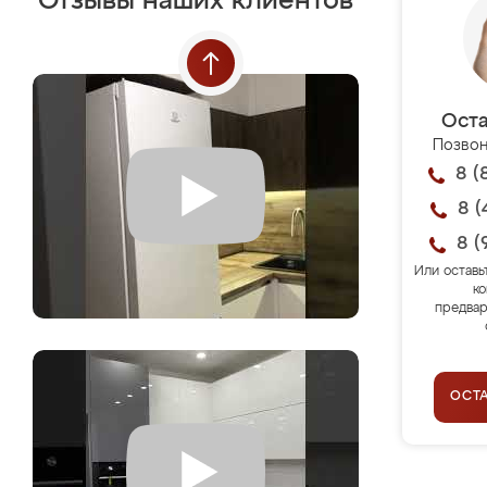
Отзывы наших клиентов
Оста
Позвон
8 (
8 (
8 (
Или оставь
ко
предвар
ОСТ