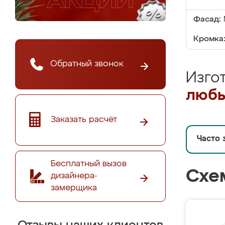
Фасад:
Кромка
Обратный звонок
Изго
любы
Заказать расчёт
Часто 
Бесплатный вызов
Схе
дизайнера-
замерщика