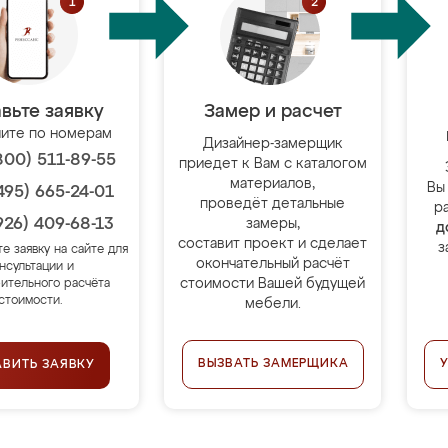
вьте заявку
Замер и расчет
ите по номерам
Дизайнер-замерщик
800) 511-89-55
приедет к Вам с каталогом
материалов,
Вы
495) 665-24-01
проведёт детальные
р
926) 409-68-13
замеры,
д
составит проект и сделает
з
те заявку на сайте для
окончательный расчёт
нсультации и
стоимости Вашей будущей
ительного расчёта
стоимости.
мебели.
ВЫЗВАТЬ ЗАМЕРЩИКА
АВИТЬ ЗАЯВКУ