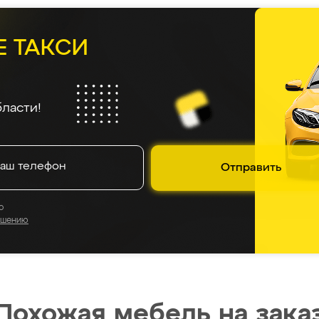
Е ТАКСИ
ласти!
Отправить
о
ашению
Похожая мебель на зака