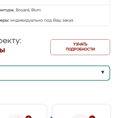
итура:
Boyard, Blum
еры:
индивидуально под Ваш заказ
екту:
УЗНАТЬ
лы
ПОДРОБНОСТИ
▼