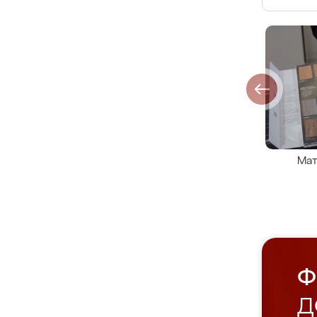
Мат
Ф
Д