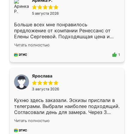
Аринка Р.
5 августа 2026
Больше всех мне понравилось
предложение от компании Ренессанс от
Елены Сергеевой. Подходяшщая цена и
короткие сроки изготовления. Приехавший
Читать полностью
для замера сотрудник Владислав
предложил по моему эскизу самый
1
подходящий вариант шкафа. Немного его
видоизменил, получилось даже лучше, чем
я хотела.
Ярослава
3 августа 2026
Кухню здесь заказали. Эскизы прислали в
телеграмм. Выбрали наиболее подходящий.
Согласовали день для замера. Через 3
недели кухня была уже готова. Остались
Читать полностью
довольны работой. Спасибо Ренессанс
мебель за качественную работу!