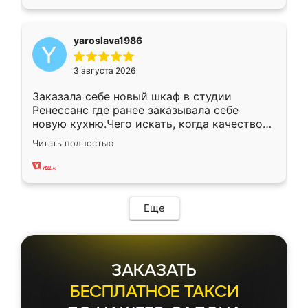
yaroslava1986
3 августа 2026
Заказала себе новый шкаф в студии
Ренессанс где ранее заказывала себе
новую кухню.Чего искать, когда качеством
вполне довольна. Служит кухня уже почти
Читать полностью
два года, нареканий нет.
Еще
ЗАКАЗАТЬ
БЕСПЛАТНОЕ ТАКСИ