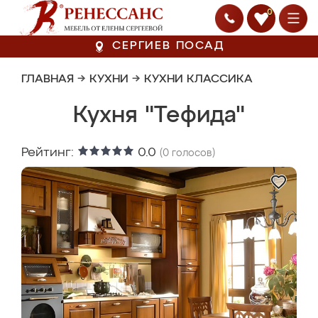
0
СЕРГИЕВ ПОСАД
ГЛАВНАЯ
→
КУХНИ
→
КУХНИ КЛАССИКА
Кухня "Тефида"
Рейтинг:
0.0
(
0
голосов)