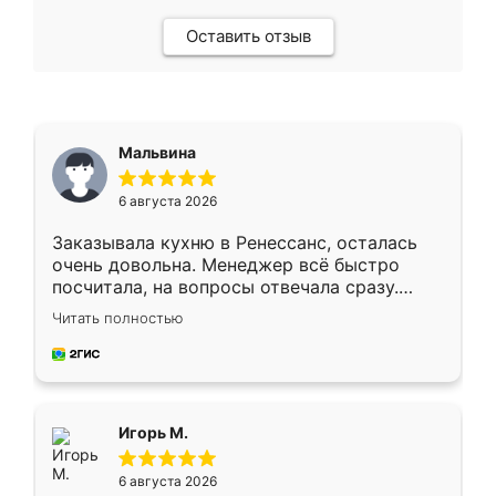
Оставить отзыв
Мальвина
6 августа 2026
Заказывала кухню в Ренессанс, осталась
очень довольна. Менеджер всё быстро
посчитала, на вопросы отвечала сразу.
Замерщик приехал в субботу, подошёл к
Читать полностью
делу со всей ответственностью. Собрали
за день, ребята работали аккуратно, даже
пыли почти не было. Качество отличное,
ящики ходят плавно, ничего не скрипит.
Всё подошло как влитое.
Игорь М.
6 августа 2026