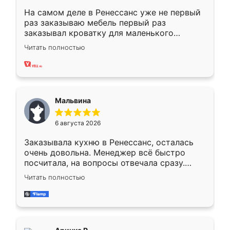
На самом деле в Ренессанс уже не первый
раз заказываю мебель первый раз
заказывал кроватку для маленького
ребёнка при его рождении ,во второй раз
Читать полностью
заказал шкаф-купе. По качеству очень
хорошее сборка достаточно быстрая,
также адекватные цены. До этого
сравнивал с разными конкурентами в этом
сегменте ,выбор у конкурентов куда
Мальвина
меньше, здесь же он более разнообразный.
Мне нравится ,если что-то потребуется из
6 августа 2026
мебели буду заказывать только здесь.
Заказывала кухню в Ренессанс, осталась
очень довольна. Менеджер всё быстро
посчитала, на вопросы отвечала сразу.
Замерщик приехал в субботу, подошёл к
Читать полностью
делу со всей ответственностью. Собрали
за день, ребята работали аккуратно, даже
пыли почти не было. Качество отличное,
ящики ходят плавно, ничего не скрипит.
Всё подошло как влитое.