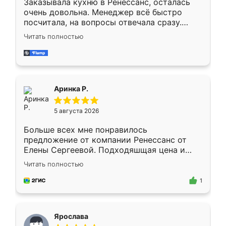
Заказывала кухню в Ренессанс, осталась
очень довольна. Менеджер всё быстро
посчитала, на вопросы отвечала сразу.
Замерщик приехал в субботу, подошёл к
Читать полностью
делу со всей ответственностью. Собрали
за день, ребята работали аккуратно, даже
пыли почти не было. Качество отличное,
ящики ходят плавно, ничего не скрипит.
Всё подошло как влитое.
Аринка Р.
5 августа 2026
Больше всех мне понравилось
предложение от компании Ренессанс от
Елены Сергеевой. Подходяшщая цена и
короткие сроки изготовления. Приехавший
Читать полностью
для замера сотрудник Владислав
предложил по моему эскизу самый
1
подходящий вариант шкафа. Немного его
видоизменил, получилось даже лучше, чем
я хотела.
Ярослава