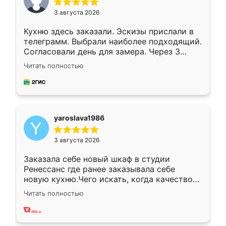
3 августа 2026
Кухню здесь заказали. Эскизы прислали в
телеграмм. Выбрали наиболее подходящий.
Согласовали день для замера. Через 3
недели кухня была уже готова. Остались
Читать полностью
довольны работой. Спасибо Ренессанс
мебель за качественную работу!
yaroslava1986
3 августа 2026
Заказала себе новый шкаф в студии
Ренессанс где ранее заказывала себе
новую кухню.Чего искать, когда качеством
вполне довольна. Служит кухня уже почти
Читать полностью
два года, нареканий нет.