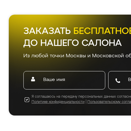
Д
Все
5.0
из 
Заказыв