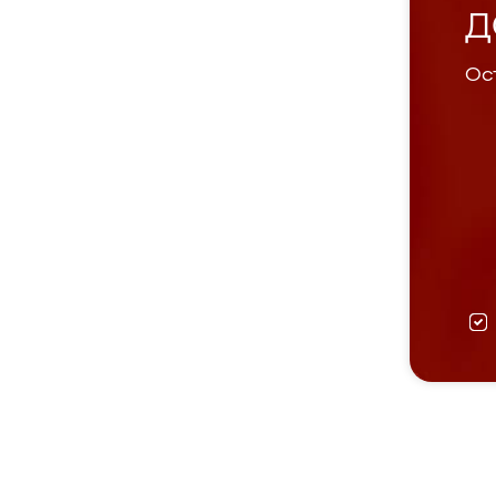
Д
Ост