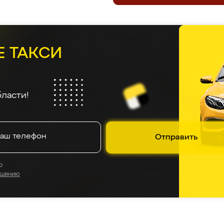
ержим планку серьезнее, чем
катани
 отзывы
5.0
5.0
5.0
4.9
5.0
5.0
5
На основе
945
оценок
Мальвина
Игорь М.
6 августа 2026
6 августа 2026
ала кухню в Ренессанс,
На самом деле в Ренес