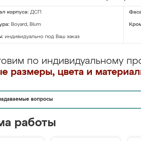
ал корпуса:
ДСП
Фаса
ура:
Boyard, Blum
Кром
ы:
индивидуально под Ваш заказ
товим по индивидуальному про
е размеры, цвета и материа
задаваемые вопросы
ма работы