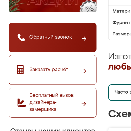
Матери
Фурнит
Размер
Обратный звонок
Изго
любы
Заказать расчёт
Часто 
Бесплатный вызов
дизайнера-
замерщика
Схе