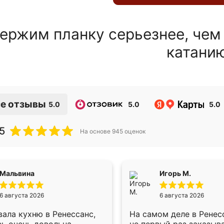
ержим планку серьезнее, чем
катани
е отзывы
5.0
5.0
5.0
5
На основе
945
оценок
Мальвина
Игорь М.
6 августа 2026
6 августа 2026
ала кухню в Ренессанс,
На самом деле в Ренес