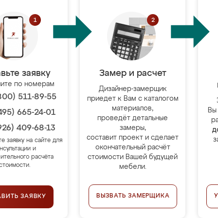
вьте заявку
Замер и расчет
ите по номерам
Дизайнер-замерщик
800) 511-89-55
приедет к Вам с каталогом
материалов,
Вы
495) 665-24-01
проведёт детальные
р
926) 409-68-13
замеры,
д
составит проект и сделает
з
те заявку на сайте для
окончательный расчёт
нсультации и
стоимости Вашей будущей
ительного расчёта
стоимости.
мебели.
ВЫЗВАТЬ ЗАМЕРЩИКА
АВИТЬ ЗАЯВКУ