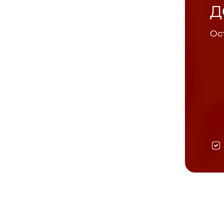
Д
Ост