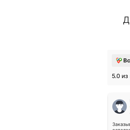
Д
Вс
5.0
из 
Заказыв