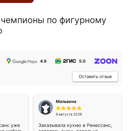
 чемпионы по фигурному
ю
4.9
5.0
5.0
Оставить отзыв
Мальвина
6 августа 2026
санс уже
Заказывала кухню в Ренессанс,