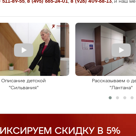
 511-89-55
,
8 (495) 665-24-01
,
8 (926) 409-68-13
, и наш м
Описание детской
Рассказываем о д
"Сильвания"
"Лантана"
ИКСИРУЕМ СКИДКУ В 5%