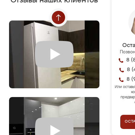
Отзывы наших клиентов
Оста
Позвон
8 (
8 (
8 (
Или оставь
ко
предвар
ОСТ