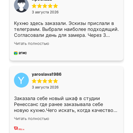
3 августа 2026
Кухню здесь заказали. Эскизы прислали в
телеграмм. Выбрали наиболее подходящий.
Согласовали день для замера. Через 3
недели кухня была уже готова. Остались
Читать полностью
довольны работой. Спасибо Ренессанс
мебель за качественную работу!
yaroslava1986
3 августа 2026
Заказала себе новый шкаф в студии
Ренессанс где ранее заказывала себе
новую кухню.Чего искать, когда качеством
вполне довольна. Служит кухня уже почти
Читать полностью
два года, нареканий нет.