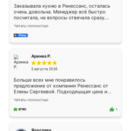
Заказывала кухню в Ренессанс, осталась
очень довольна. Менеджер всё быстро
посчитала, на вопросы отвечала сразу.
Замерщик приехал в субботу, подошёл к
Читать полностью
делу со всей ответственностью. Собрали
за день, ребята работали аккуратно, даже
пыли почти не было. Качество отличное,
ящики ходят плавно, ничего не скрипит.
Всё подошло как влитое.
Аринка Р.
5 августа 2026
Больше всех мне понравилось
предложение от компании Ренессанс от
Елены Сергеевой. Подходяшщая цена и
короткие сроки изготовления. Приехавший
Читать полностью
для замера сотрудник Владислав
предложил по моему эскизу самый
1
подходящий вариант шкафа. Немного его
видоизменил, получилось даже лучше, чем
я хотела.
Ярослава