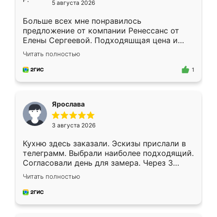
5 августа 2026
Больше всех мне понравилось
предложение от компании Ренессанс от
Елены Сергеевой. Подходяшщая цена и
короткие сроки изготовления. Приехавший
Читать полностью
для замера сотрудник Владислав
предложил по моему эскизу самый
1
подходящий вариант шкафа. Немного его
видоизменил, получилось даже лучше, чем
я хотела.
Ярослава
3 августа 2026
Кухню здесь заказали. Эскизы прислали в
телеграмм. Выбрали наиболее подходящий.
Согласовали день для замера. Через 3
недели кухня была уже готова. Остались
Читать полностью
довольны работой. Спасибо Ренессанс
мебель за качественную работу!