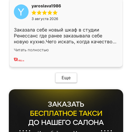
yaroslava1986
3 августа 2026
Заказала себе новый шкаф в студии
Ренессанс где ранее заказывала себе
новую кухню.Чего искать, когда качеством
вполне довольна. Служит кухня уже почти
Читать полностью
два года, нареканий нет.
Еще
ЗАКАЗАТЬ
БЕСПЛАТНОЕ ТАКСИ
ДО НАШЕГО САЛОНА