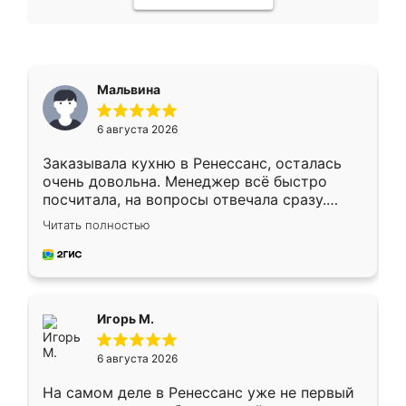
Мальвина
6 августа 2026
Заказывала кухню в Ренессанс, осталась
очень довольна. Менеджер всё быстро
посчитала, на вопросы отвечала сразу.
Замерщик приехал в субботу, подошёл к
Читать полностью
делу со всей ответственностью. Собрали
за день, ребята работали аккуратно, даже
пыли почти не было. Качество отличное,
ящики ходят плавно, ничего не скрипит.
Всё подошло как влитое.
Игорь М.
6 августа 2026
На самом деле в Ренессанс уже не первый