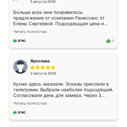
5 августа 2026
Больше всех мне понравилось
предложение от компании Ренессанс от
Елены Сергеевой. Подходяшщая цена и
короткие сроки изготовления. Приехавший
Читать полностью
для замера сотрудник Владислав
предложил по моему эскизу самый
1
подходящий вариант шкафа. Немного его
видоизменил, получилось даже лучше, чем
я хотела.
Ярослава
3 августа 2026
Кухню здесь заказали. Эскизы прислали в
телеграмм. Выбрали наиболее подходящий.
Согласовали день для замера. Через 3
недели кухня была уже готова. Остались
Читать полностью
довольны работой. Спасибо Ренессанс
мебель за качественную работу!