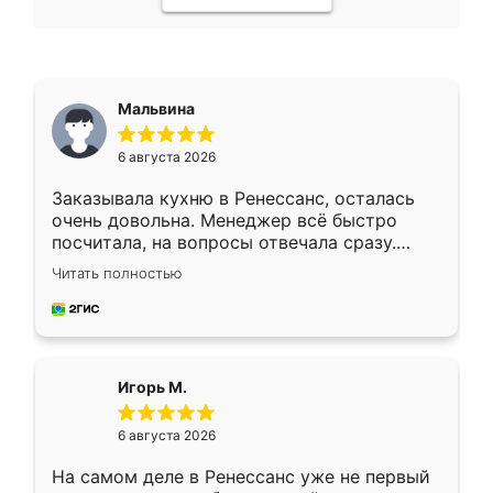
Мальвина
6 августа 2026
Заказывала кухню в Ренессанс, осталась
очень довольна. Менеджер всё быстро
посчитала, на вопросы отвечала сразу.
Замерщик приехал в субботу, подошёл к
Читать полностью
делу со всей ответственностью. Собрали
за день, ребята работали аккуратно, даже
пыли почти не было. Качество отличное,
ящики ходят плавно, ничего не скрипит.
Всё подошло как влитое.
Игорь М.
6 августа 2026
На самом деле в Ренессанс уже не первый