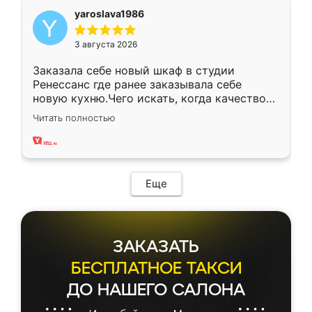
yaroslava1986
3 августа 2026
Заказала себе новый шкаф в студии
Ренессанс где ранее заказывала себе
новую кухню.Чего искать, когда качеством
вполне довольна. Служит кухня уже почти
Читать полностью
два года, нареканий нет.
Еще
ЗАКАЗАТЬ
БЕСПЛАТНОЕ ТАКСИ
ДО НАШЕГО САЛОНА