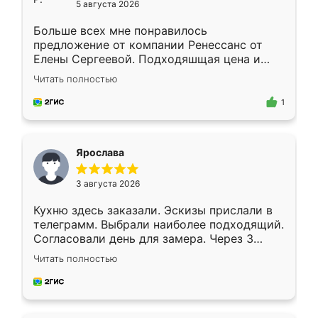
5 августа 2026
Больше всех мне понравилось
предложение от компании Ренессанс от
Елены Сергеевой. Подходяшщая цена и
короткие сроки изготовления. Приехавший
Читать полностью
для замера сотрудник Владислав
предложил по моему эскизу самый
1
подходящий вариант шкафа. Немного его
видоизменил, получилось даже лучше, чем
я хотела.
Ярослава
3 августа 2026
Кухню здесь заказали. Эскизы прислали в
телеграмм. Выбрали наиболее подходящий.
Согласовали день для замера. Через 3
недели кухня была уже готова. Остались
Читать полностью
довольны работой. Спасибо Ренессанс
мебель за качественную работу!