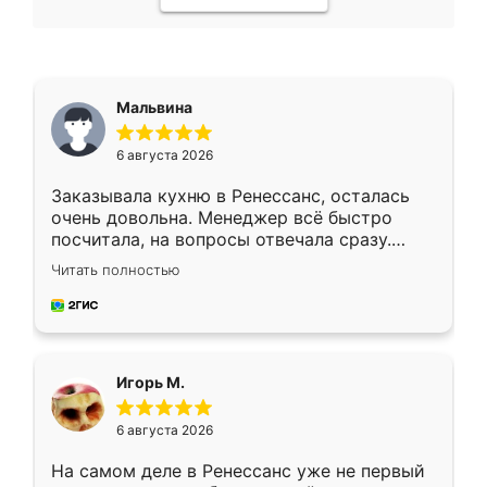
Мальвина
6 августа 2026
Заказывала кухню в Ренессанс, осталась
очень довольна. Менеджер всё быстро
посчитала, на вопросы отвечала сразу.
Замерщик приехал в субботу, подошёл к
Читать полностью
делу со всей ответственностью. Собрали
за день, ребята работали аккуратно, даже
пыли почти не было. Качество отличное,
ящики ходят плавно, ничего не скрипит.
Всё подошло как влитое.
Игорь М.
6 августа 2026
На самом деле в Ренессанс уже не первый