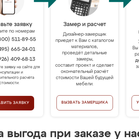
вьте заявку
Замер и расчет
ите по номерам
Дизайнер-замерщик
800) 511-89-55
приедет к Вам с каталогом
материалов,
Вы
495) 665-24-01
проведёт детальные
р
926) 409-68-13
замеры,
д
составит проект и сделает
з
те заявку на сайте для
окончательный расчёт
нсультации и
стоимости Вашей будущей
ительного расчёта
стоимости.
мебели.
ВЫЗВАТЬ ЗАМЕРЩИКА
АВИТЬ ЗАЯВКУ
 выгода при заказе у на