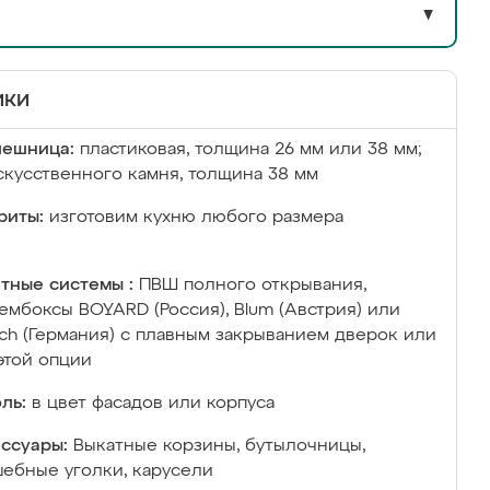
▼
ики
лешница:
пластиковая, толщина 26 мм или 38 мм;
скусственного камня, толщина 38 мм
риты:
изготовим кухню любого размера
тные системы :
ПВШ полного открывания,
ембоксы BOYARD (Россия), Blum (Австрия) или
ich (Германия) с плавным закрыванием дверок или
этой опции
ль:
в цвет фасадов или корпуса
ссуары:
Выкатные корзины, бутылочницы,
ебные уголки, карусели