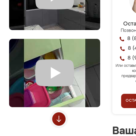
Оста
Позвон
8 (
8 (
8 (
Или оставь
ко
предвар
ОСТ
Ваша