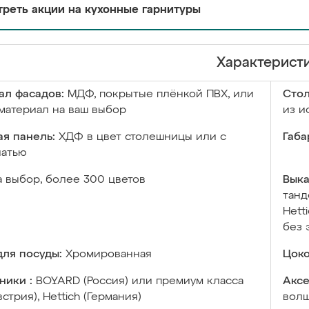
реть акции на кухонные гарнитуры
Характерист
ал фасадов:
МДФ, покрытые плёнкой ПВХ, или
Сто
материал на ваш выбор
из и
я панель:
ХДФ в цвет столешницы или с
Габа
чатью
а выбор, более 300 цветов
Выка
танд
Hett
без 
ля посуды:
Хромированная
Цоко
ники :
BOYARD (Россия) или премиум класса
Аксе
встрия), Hettich (Германия)
волш