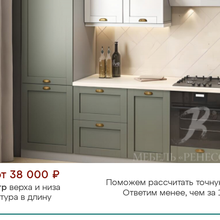
от 38 000 ₽
Поможем рассчитать точну
тр
верха и низа
Ответим менее, чем за 
тура в длину