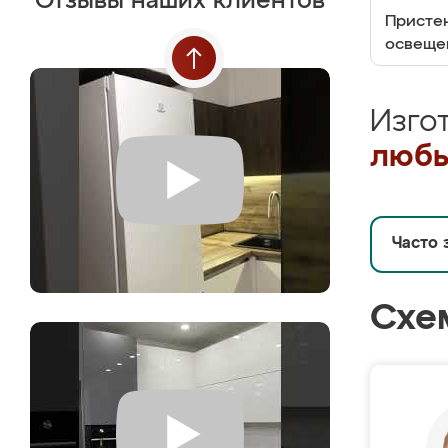
Отзывы наших клиентов
Пристен
освеще
Изго
любы
Часто 
Схе