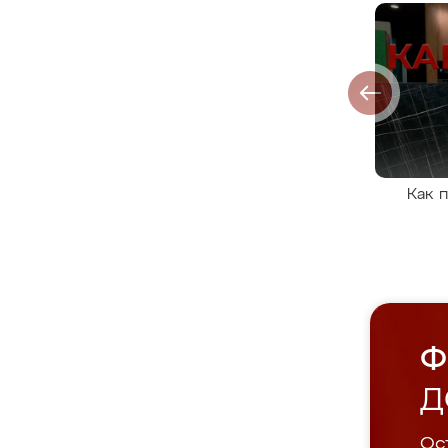
Как 
Ф
Д
Ост