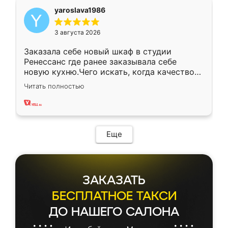
yaroslava1986
3 августа 2026
Заказала себе новый шкаф в студии
Ренессанс где ранее заказывала себе
новую кухню.Чего искать, когда качеством
вполне довольна. Служит кухня уже почти
Читать полностью
два года, нареканий нет.
Еще
ЗАКАЗАТЬ
БЕСПЛАТНОЕ ТАКСИ
ДО НАШЕГО САЛОНА