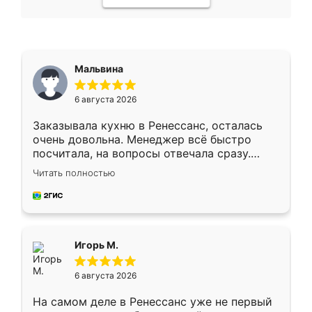
Мальвина
6 августа 2026
Заказывала кухню в Ренессанс, осталась
очень довольна. Менеджер всё быстро
посчитала, на вопросы отвечала сразу.
Замерщик приехал в субботу, подошёл к
Читать полностью
делу со всей ответственностью. Собрали
за день, ребята работали аккуратно, даже
пыли почти не было. Качество отличное,
ящики ходят плавно, ничего не скрипит.
Всё подошло как влитое.
Игорь М.
6 августа 2026
На самом деле в Ренессанс уже не первый