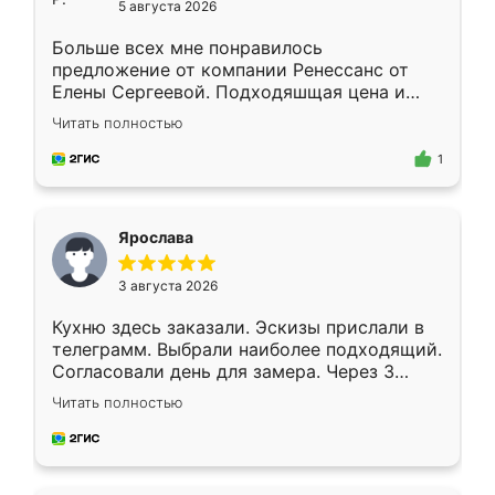
5 августа 2026
Больше всех мне понравилось
предложение от компании Ренессанс от
Елены Сергеевой. Подходяшщая цена и
короткие сроки изготовления. Приехавший
Читать полностью
для замера сотрудник Владислав
предложил по моему эскизу самый
1
подходящий вариант шкафа. Немного его
видоизменил, получилось даже лучше, чем
я хотела.
Ярослава
3 августа 2026
Кухню здесь заказали. Эскизы прислали в
телеграмм. Выбрали наиболее подходящий.
Согласовали день для замера. Через 3
недели кухня была уже готова. Остались
Читать полностью
довольны работой. Спасибо Ренессанс
мебель за качественную работу!