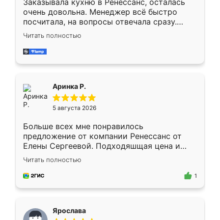
Заказывала кухню в Ренессанс, осталась
очень довольна. Менеджер всё быстро
посчитала, на вопросы отвечала сразу.
Замерщик приехал в субботу, подошёл к
Читать полностью
делу со всей ответственностью. Собрали
за день, ребята работали аккуратно, даже
пыли почти не было. Качество отличное,
ящики ходят плавно, ничего не скрипит.
Всё подошло как влитое.
Аринка Р.
5 августа 2026
Больше всех мне понравилось
предложение от компании Ренессанс от
Елены Сергеевой. Подходяшщая цена и
короткие сроки изготовления. Приехавший
Читать полностью
для замера сотрудник Владислав
предложил по моему эскизу самый
1
подходящий вариант шкафа. Немного его
видоизменил, получилось даже лучше, чем
я хотела.
Ярослава