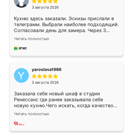
3 августа 2026
Кухню здесь заказали. Эскизы прислали в
телеграмм. Выбрали наиболее подходящий.
Согласовали день для замера. Через 3
недели кухня была уже готова. Остались
Читать полностью
довольны работой. Спасибо Ренессанс
мебель за качественную работу!
yaroslava1986
3 августа 2026
Заказала себе новый шкаф в студии
Ренессанс где ранее заказывала себе
новую кухню.Чего искать, когда качеством
вполне довольна. Служит кухня уже почти
Читать полностью
два года, нареканий нет.