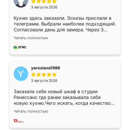
3 августа 2026
Кухню здесь заказали. Эскизы прислали в
телеграмм. Выбрали наиболее подходящий.
Согласовали день для замера. Через 3
недели кухня была уже готова. Остались
Читать полностью
довольны работой. Спасибо Ренессанс
мебель за качественную работу!
yaroslava1986
3 августа 2026
Заказала себе новый шкаф в студии
Ренессанс где ранее заказывала себе
новую кухню.Чего искать, когда качеством
вполне довольна. Служит кухня уже почти
Читать полностью
два года, нареканий нет.