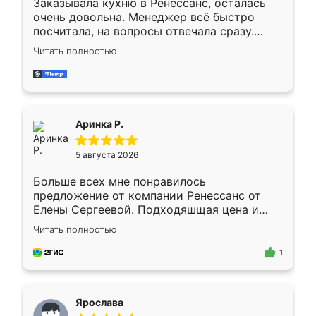
Заказывала кухню в Ренессанс, осталась
очень довольна. Менеджер всё быстро
посчитала, на вопросы отвечала сразу.
Замерщик приехал в субботу, подошёл к
Читать полностью
делу со всей ответственностью. Собрали
за день, ребята работали аккуратно, даже
пыли почти не было. Качество отличное,
ящики ходят плавно, ничего не скрипит.
Всё подошло как влитое.
Аринка Р.
5 августа 2026
Больше всех мне понравилось
предложение от компании Ренессанс от
Елены Сергеевой. Подходяшщая цена и
короткие сроки изготовления. Приехавший
Читать полностью
для замера сотрудник Владислав
предложил по моему эскизу самый
1
подходящий вариант шкафа. Немного его
видоизменил, получилось даже лучше, чем
я хотела.
Ярослава