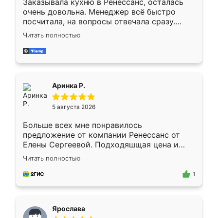
Заказывала кухню в Ренессанс, осталась
очень довольна. Менеджер всё быстро
посчитала, на вопросы отвечала сразу.
Замерщик приехал в субботу, подошёл к
Читать полностью
делу со всей ответственностью. Собрали
за день, ребята работали аккуратно, даже
пыли почти не было. Качество отличное,
ящики ходят плавно, ничего не скрипит.
Всё подошло как влитое.
Аринка Р.
5 августа 2026
Больше всех мне понравилось
предложение от компании Ренессанс от
Елены Сергеевой. Подходяшщая цена и
короткие сроки изготовления. Приехавший
Читать полностью
для замера сотрудник Владислав
предложил по моему эскизу самый
1
подходящий вариант шкафа. Немного его
видоизменил, получилось даже лучше, чем
я хотела.
Ярослава