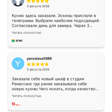
3 августа 2026
Кухню здесь заказали. Эскизы прислали в
телеграмм. Выбрали наиболее подходящий.
Согласовали день для замера. Через 3
недели кухня была уже готова. Остались
Читать полностью
довольны работой. Спасибо Ренессанс
мебель за качественную работу!
yaroslava1986
3 августа 2026
Заказала себе новый шкаф в студии
Ренессанс где ранее заказывала себе
новую кухню.Чего искать, когда качеством
вполне довольна. Служит кухня уже почти
Читать полностью
два года, нареканий нет.