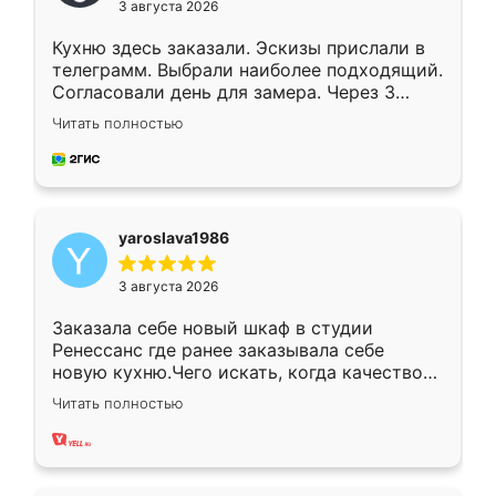
3 августа 2026
Кухню здесь заказали. Эскизы прислали в
телеграмм. Выбрали наиболее подходящий.
Согласовали день для замера. Через 3
недели кухня была уже готова. Остались
Читать полностью
довольны работой. Спасибо Ренессанс
мебель за качественную работу!
yaroslava1986
3 августа 2026
Заказала себе новый шкаф в студии
Ренессанс где ранее заказывала себе
новую кухню.Чего искать, когда качеством
вполне довольна. Служит кухня уже почти
Читать полностью
два года, нареканий нет.