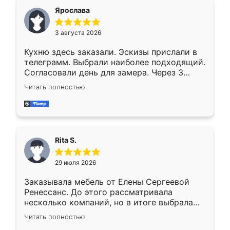
Ярослава
3 августа 2026
Кухню здесь заказали. Эскизы прислали в
телеграмм. Выбрали наиболее подходящий.
Согласовали день для замера. Через 3
недели кухня была уже готова. Остались
Читать полностью
довольны работой. Спасибо Ренессанс
мебель за качественную работу!
Rita S.
29 июля 2026
Заказывала мебель от Елены Сергеевой
Ренессанс. До этого рассматривала
несколько компаний, но в итоге выбрала
эту. Сначала обговорили условия, потом
Читать полностью
приехал замерщик, всё спокойно объяснил