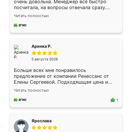
очень довольна. Менеджер всё быстро
посчитала, на вопросы отвечала сразу.
Замерщик приехал в субботу, подошёл к
Читать полностью
делу со всей ответственностью. Собрали
за день, ребята работали аккуратно, даже
пыли почти не было. Качество отличное,
ящики ходят плавно, ничего не скрипит.
Всё подошло как влитое.
Аринка Р.
5 августа 2026
Больше всех мне понравилось
предложение от компании Ренессанс от
Елены Сергеевой. Подходяшщая цена и
короткие сроки изготовления. Приехавший
Читать полностью
для замера сотрудник Владислав
предложил по моему эскизу самый
1
подходящий вариант шкафа. Немного его
видоизменил, получилось даже лучше, чем
я хотела.
Ярослава