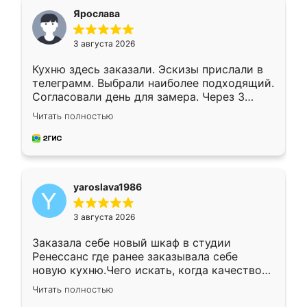
я хотела.
Ярослава
3 августа 2026
Кухню здесь заказали. Эскизы прислали в
телеграмм. Выбрали наиболее подходящий.
Согласовали день для замера. Через 3
недели кухня была уже готова. Остались
Читать полностью
довольны работой. Спасибо Ренессанс
мебель за качественную работу!
yaroslava1986
3 августа 2026
Заказала себе новый шкаф в студии
Ренессанс где ранее заказывала себе
новую кухню.Чего искать, когда качеством
вполне довольна. Служит кухня уже почти
Читать полностью
два года, нареканий нет.