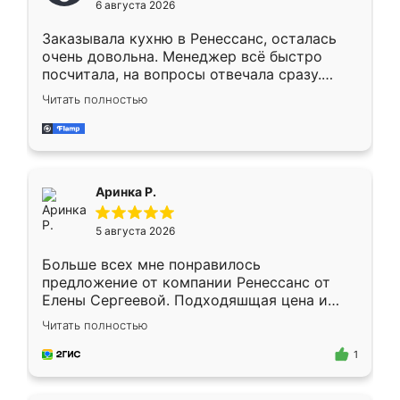
6 августа 2026
мебели буду заказывать только здесь.
Заказывала кухню в Ренессанс, осталась
очень довольна. Менеджер всё быстро
посчитала, на вопросы отвечала сразу.
Замерщик приехал в субботу, подошёл к
Читать полностью
делу со всей ответственностью. Собрали
за день, ребята работали аккуратно, даже
пыли почти не было. Качество отличное,
ящики ходят плавно, ничего не скрипит.
Всё подошло как влитое.
Аринка Р.
5 августа 2026
Больше всех мне понравилось
предложение от компании Ренессанс от
Елены Сергеевой. Подходяшщая цена и
короткие сроки изготовления. Приехавший
Читать полностью
для замера сотрудник Владислав
предложил по моему эскизу самый
1
подходящий вариант шкафа. Немного его
видоизменил, получилось даже лучше, чем