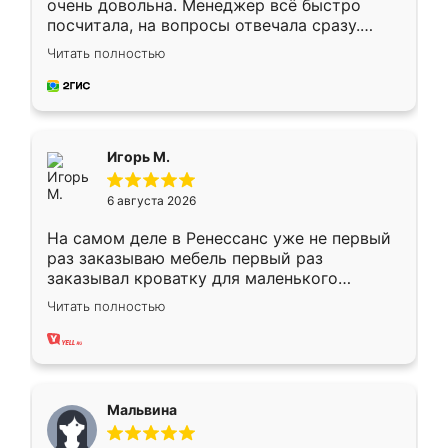
очень довольна. Менеджер всё быстро
посчитала, на вопросы отвечала сразу.
Замерщик приехал в субботу, подошёл к
Читать полностью
делу со всей ответственностью. Собрали
за день, ребята работали аккуратно, даже
пыли почти не было. Качество отличное,
ящики ходят плавно, ничего не скрипит.
Всё подошло как влитое.
Игорь М.
6 августа 2026
На самом деле в Ренессанс уже не первый
раз заказываю мебель первый раз
заказывал кроватку для маленького
ребёнка при его рождении ,во второй раз
Читать полностью
заказал шкаф-купе. По качеству очень
хорошее сборка достаточно быстрая,
также адекватные цены. До этого
сравнивал с разными конкурентами в этом
сегменте ,выбор у конкурентов куда
Мальвина
меньше, здесь же он более разнообразный.
Мне нравится ,если что-то потребуется из