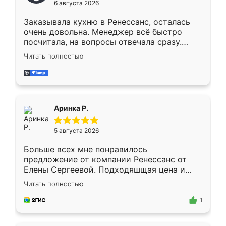
6 августа 2026
мебели буду заказывать только здесь.
Заказывала кухню в Ренессанс, осталась
очень довольна. Менеджер всё быстро
посчитала, на вопросы отвечала сразу.
Замерщик приехал в субботу, подошёл к
Читать полностью
делу со всей ответственностью. Собрали
за день, ребята работали аккуратно, даже
пыли почти не было. Качество отличное,
ящики ходят плавно, ничего не скрипит.
Всё подошло как влитое.
Аринка Р.
5 августа 2026
Больше всех мне понравилось
предложение от компании Ренессанс от
Елены Сергеевой. Подходяшщая цена и
короткие сроки изготовления. Приехавший
Читать полностью
для замера сотрудник Владислав
предложил по моему эскизу самый
1
подходящий вариант шкафа. Немного его
видоизменил, получилось даже лучше, чем