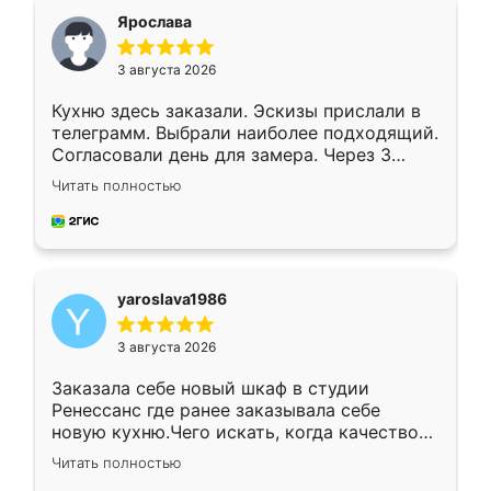
я хотела.
Ярослава
3 августа 2026
Кухню здесь заказали. Эскизы прислали в
телеграмм. Выбрали наиболее подходящий.
Согласовали день для замера. Через 3
недели кухня была уже готова. Остались
Читать полностью
довольны работой. Спасибо Ренессанс
мебель за качественную работу!
yaroslava1986
3 августа 2026
Заказала себе новый шкаф в студии
Ренессанс где ранее заказывала себе
новую кухню.Чего искать, когда качеством
вполне довольна. Служит кухня уже почти
Читать полностью
два года, нареканий нет.