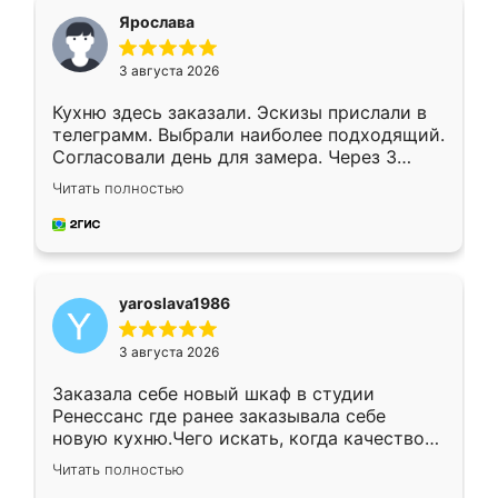
я хотела.
Ярослава
3 августа 2026
Кухню здесь заказали. Эскизы прислали в
телеграмм. Выбрали наиболее подходящий.
Согласовали день для замера. Через 3
недели кухня была уже готова. Остались
Читать полностью
довольны работой. Спасибо Ренессанс
мебель за качественную работу!
yaroslava1986
3 августа 2026
Заказала себе новый шкаф в студии
Ренессанс где ранее заказывала себе
новую кухню.Чего искать, когда качеством
вполне довольна. Служит кухня уже почти
Читать полностью
два года, нареканий нет.