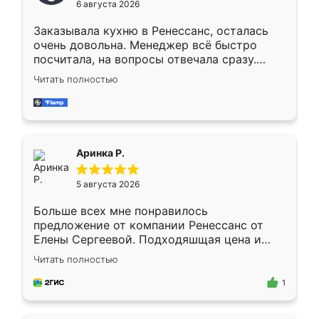
6 августа 2026
мебели буду заказывать только здесь.
Заказывала кухню в Ренессанс, осталась
очень довольна. Менеджер всё быстро
посчитала, на вопросы отвечала сразу.
Замерщик приехал в субботу, подошёл к
Читать полностью
делу со всей ответственностью. Собрали
за день, ребята работали аккуратно, даже
пыли почти не было. Качество отличное,
ящики ходят плавно, ничего не скрипит.
Всё подошло как влитое.
Аринка Р.
5 августа 2026
Больше всех мне понравилось
предложение от компании Ренессанс от
Елены Сергеевой. Подходяшщая цена и
короткие сроки изготовления. Приехавший
Читать полностью
для замера сотрудник Владислав
предложил по моему эскизу самый
1
подходящий вариант шкафа. Немного его
видоизменил, получилось даже лучше, чем