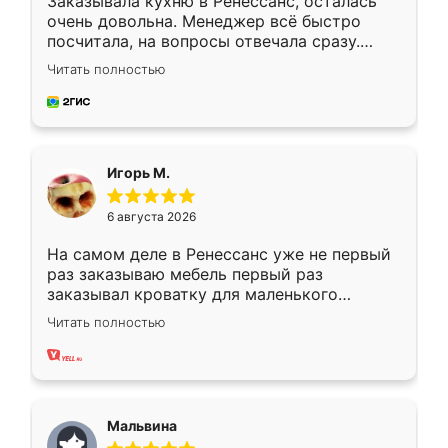
Заказывала кухню в Ренессанс, осталась
очень довольна. Менеджер всё быстро
посчитала, на вопросы отвечала сразу.
Замерщик приехал в субботу, подошёл к
Читать полностью
делу со всей ответственностью. Собрали
за день, ребята работали аккуратно, даже
пыли почти не было. Качество отличное,
ящики ходят плавно, ничего не скрипит.
Всё подошло как влитое.
Игорь М.
6 августа 2026
На самом деле в Ренессанс уже не первый
раз заказываю мебель первый раз
заказывал кроватку для маленького
ребёнка при его рождении ,во второй раз
Читать полностью
заказал шкаф-купе. По качеству очень
хорошее сборка достаточно быстрая,
также адекватные цены. До этого
сравнивал с разными конкурентами в этом
сегменте ,выбор у конкурентов куда
Мальвина
меньше, здесь же он более разнообразный.