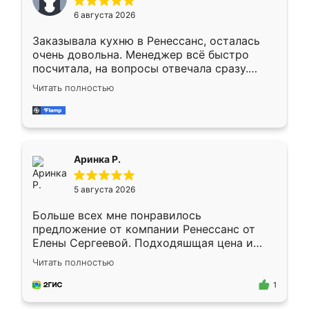
Мне нравится ,если что-то потребуется из
6 августа 2026
мебели буду заказывать только здесь.
Заказывала кухню в Ренессанс, осталась
очень довольна. Менеджер всё быстро
посчитала, на вопросы отвечала сразу.
Замерщик приехал в субботу, подошёл к
Читать полностью
делу со всей ответственностью. Собрали
за день, ребята работали аккуратно, даже
пыли почти не было. Качество отличное,
ящики ходят плавно, ничего не скрипит.
Всё подошло как влитое.
Аринка Р.
5 августа 2026
Больше всех мне понравилось
предложение от компании Ренессанс от
Елены Сергеевой. Подходяшщая цена и
короткие сроки изготовления. Приехавший
Читать полностью
для замера сотрудник Владислав
предложил по моему эскизу самый
1
подходящий вариант шкафа. Немного его