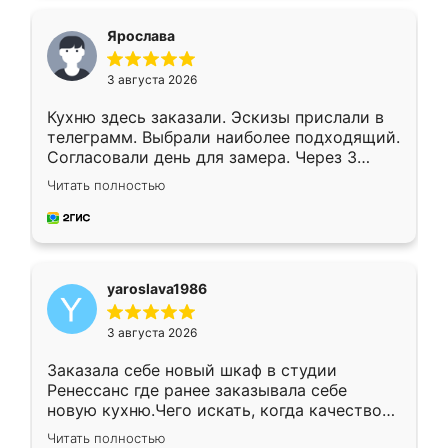
видоизменил, получилось даже лучше, чем
я хотела.
Ярослава
3 августа 2026
Кухню здесь заказали. Эскизы прислали в
телеграмм. Выбрали наиболее подходящий.
Согласовали день для замера. Через 3
недели кухня была уже готова. Остались
Читать полностью
довольны работой. Спасибо Ренессанс
мебель за качественную работу!
yaroslava1986
3 августа 2026
Заказала себе новый шкаф в студии
Ренессанс где ранее заказывала себе
новую кухню.Чего искать, когда качеством
вполне довольна. Служит кухня уже почти
Читать полностью