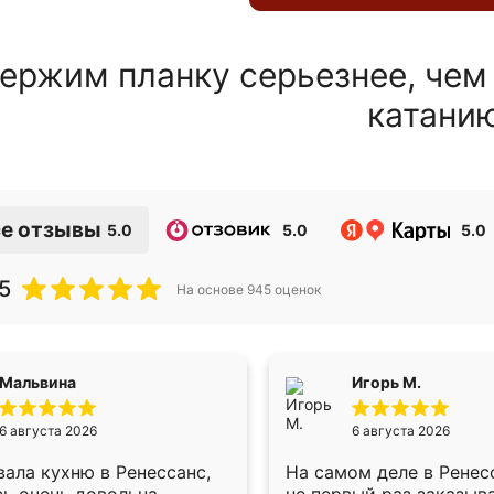
ержим планку серьезнее, чем
катани
е отзывы
5.0
5.0
5.0
5
На основе
945
оценок
Мальвина
Игорь М.
6 августа 2026
6 августа 2026
ала кухню в Ренессанс,
На самом деле в Ренес