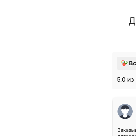
Д
Вс
5.0
из 
Заказыв