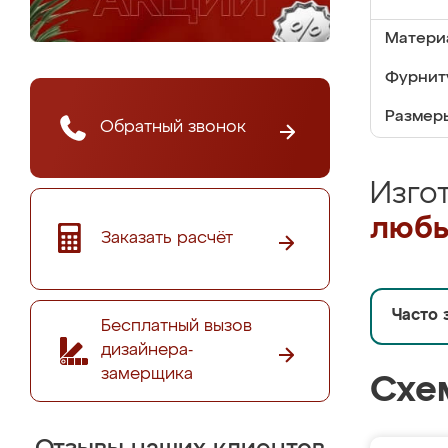
Матери
Фурнит
Размер
Обратный звонок
Изго
любы
Заказать расчёт
Часто 
Бесплатный вызов
дизайнера-
замерщика
Схе