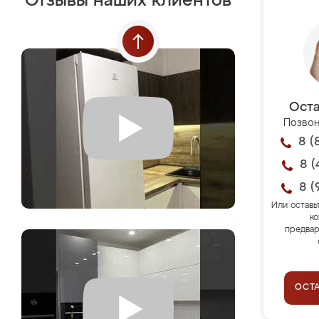
Отзывы наших клиентов
Оста
Позвон
8 (
8 (
8 (
Или оставь
ко
предвар
ОСТ