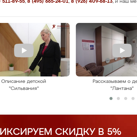
 511-89-55
,
8 (495) 665-24-01
,
8 (926) 409-68-13
, и наш м
Описание детской
Рассказываем о д
"Сильвания"
"Лантана"
ИКСИРУЕМ СКИДКУ В 5%