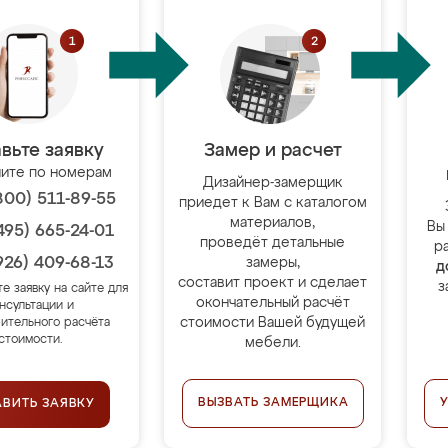
вьте заявку
Замер и расчет
ите по номерам
Дизайнер-замерщик
800) 511-89-55
приедет к Вам с каталогом
материалов,
Вы
495) 665-24-01
проведёт детальные
р
926) 409-68-13
замеры,
д
составит проект и сделает
з
те заявку на сайте для
окончательный расчёт
нсультации и
стоимости Вашей будущей
ительного расчёта
стоимости.
мебели.
ВЫЗВАТЬ ЗАМЕРЩИКА
АВИТЬ ЗАЯВКУ