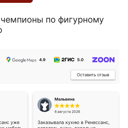
 чемпионы по фигурному
ю
4.9
5.0
5.0
Оставить отзыв
Мальвина
6 августа 2026
санс уже
Заказывала кухню в Ренессанс,