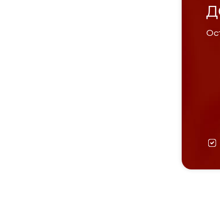
Д
Ост