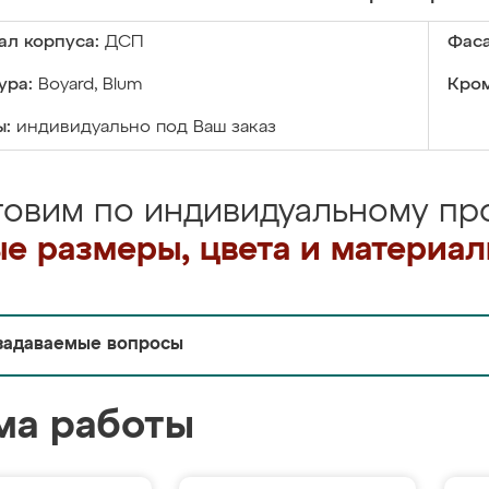
ал корпуса:
ДСП
Фаса
ура:
Boyard, Blum
Кром
ы:
индивидуально под Ваш заказ
товим по индивидуальному про
е размеры, цвета и материа
задаваемые вопросы
ма работы