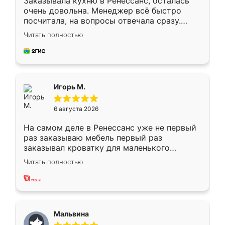
Заказывала кухню в Ренессанс, осталась
очень довольна. Менеджер всё быстро
посчитала, на вопросы отвечала сразу.
Замерщик приехал в субботу, подошёл к
Читать полностью
делу со всей ответственностью. Собрали
за день, ребята работали аккуратно, даже
пыли почти не было. Качество отличное,
ящики ходят плавно, ничего не скрипит.
Всё подошло как влитое.
Игорь М.
6 августа 2026
На самом деле в Ренессанс уже не первый
раз заказываю мебель первый раз
заказывал кроватку для маленького
ребёнка при его рождении ,во второй раз
Читать полностью
заказал шкаф-купе. По качеству очень
хорошее сборка достаточно быстрая,
также адекватные цены. До этого
сравнивал с разными конкурентами в этом
сегменте ,выбор у конкурентов куда
Мальвина
меньше, здесь же он более разнообразный.