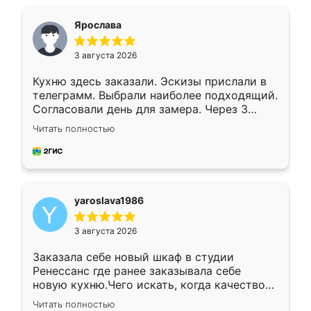
видоизменил, получилось даже лучше, чем
я хотела.
Ярослава
3 августа 2026
Кухню здесь заказали. Эскизы прислали в
телеграмм. Выбрали наиболее подходящий.
Согласовали день для замера. Через 3
недели кухня была уже готова. Остались
Читать полностью
довольны работой. Спасибо Ренессанс
мебель за качественную работу!
yaroslava1986
3 августа 2026
Заказала себе новый шкаф в студии
Ренессанс где ранее заказывала себе
новую кухню.Чего искать, когда качеством
вполне довольна. Служит кухня уже почти
Читать полностью