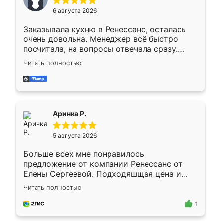
Мне нравится ,если что-то потребуется из
6 августа 2026
мебели буду заказывать только здесь.
Заказывала кухню в Ренессанс, осталась
очень довольна. Менеджер всё быстро
посчитала, на вопросы отвечала сразу.
Замерщик приехал в субботу, подошёл к
Читать полностью
делу со всей ответственностью. Собрали
за день, ребята работали аккуратно, даже
пыли почти не было. Качество отличное,
ящики ходят плавно, ничего не скрипит.
Всё подошло как влитое.
Аринка Р.
5 августа 2026
Больше всех мне понравилось
предложение от компании Ренессанс от
Елены Сергеевой. Подходяшщая цена и
короткие сроки изготовления. Приехавший
Читать полностью
для замера сотрудник Владислав
предложил по моему эскизу самый
1
подходящий вариант шкафа. Немного его