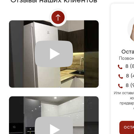
Отзывы наших клиентов
Оста
Позвон
8 (
8 (
8 (
Или оставь
ко
предвар
ОСТ