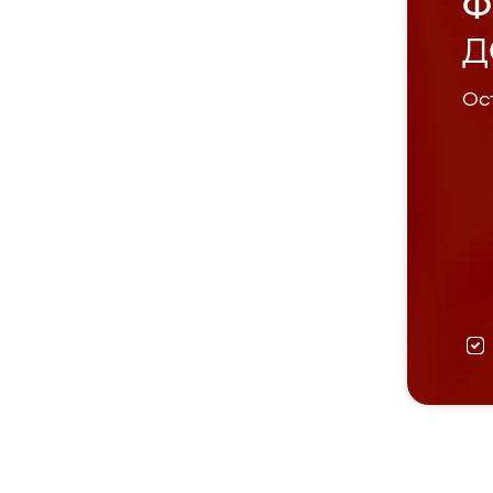
Ф
Д
Ост