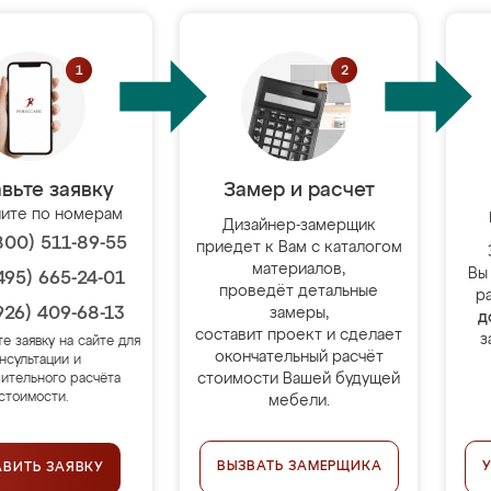
вьте заявку
Замер и расчет
ите по номерам
Дизайнер-замерщик
800) 511-89-55
приедет к Вам с каталогом
материалов,
Вы
495) 665-24-01
проведёт детальные
р
926) 409-68-13
замеры,
д
составит проект и сделает
з
те заявку на сайте для
окончательный расчёт
нсультации и
стоимости Вашей будущей
ительного расчёта
стоимости.
мебели.
ВЫЗВАТЬ ЗАМЕРЩИКА
АВИТЬ ЗАЯВКУ