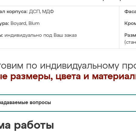
ал корпуса:
ДСП, МДФ
Фаса
ура:
Boyard, Blum
Кром
ы:
индивидуально под Ваш заказ
Разм
(ста
товим по индивидуальному про
е размеры, цвета и материа
задаваемые вопросы
ма работы