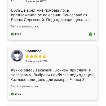
5 августа 2026
Больше всех мне понравилось
предложение от компании Ренессанс от
Елены Сергеевой. Подходяшщая цена и
короткие сроки изготовления. Приехавший
Читать полностью
для замера сотрудник Владислав
предложил по моему эскизу самый
1
подходящий вариант шкафа. Немного его
видоизменил, получилось даже лучше, чем
я хотела.
Ярослава
3 августа 2026
Кухню здесь заказали. Эскизы прислали в
телеграмм. Выбрали наиболее подходящий.
Согласовали день для замера. Через 3
недели кухня была уже готова. Остались
Читать полностью
довольны работой. Спасибо Ренессанс
мебель за качественную работу!