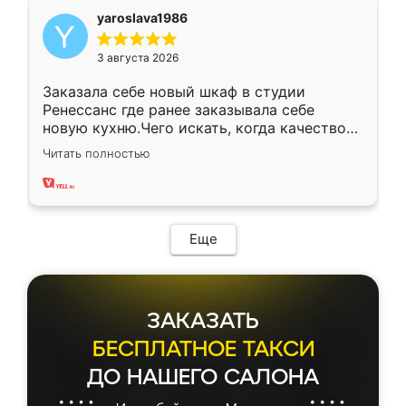
yaroslava1986
3 августа 2026
Заказала себе новый шкаф в студии
Ренессанс где ранее заказывала себе
новую кухню.Чего искать, когда качеством
вполне довольна. Служит кухня уже почти
Читать полностью
два года, нареканий нет.
Еще
ЗАКАЗАТЬ
БЕСПЛАТНОЕ ТАКСИ
ДО НАШЕГО САЛОНА