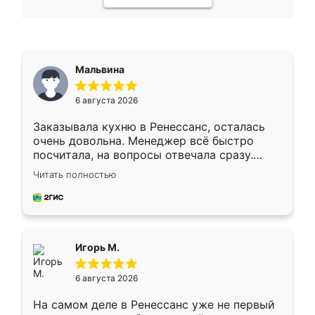
Мальвина
6 августа 2026
Заказывала кухню в Ренессанс, осталась
очень довольна. Менеджер всё быстро
посчитала, на вопросы отвечала сразу.
Замерщик приехал в субботу, подошёл к
Читать полностью
делу со всей ответственностью. Собрали
за день, ребята работали аккуратно, даже
пыли почти не было. Качество отличное,
ящики ходят плавно, ничего не скрипит.
Всё подошло как влитое.
Игорь М.
6 августа 2026
На самом деле в Ренессанс уже не первый