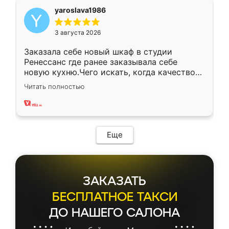
yaroslava1986
3 августа 2026
Заказала себе новый шкаф в студии
Ренессанс где ранее заказывала себе
новую кухню.Чего искать, когда качеством
вполне довольна. Служит кухня уже почти
Читать полностью
два года, нареканий нет.
Еще
ЗАКАЗАТЬ
БЕСПЛАТНОЕ ТАКСИ
ДО НАШЕГО САЛОНА