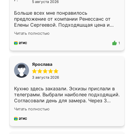
5 августа 2026
Больше всех мне понравилось
предложение от компании Ренессанс от
Елены Сергеевой. Подходяшщая цена и
короткие сроки изготовления. Приехавший
Читать полностью
для замера сотрудник Владислав
предложил по моему эскизу самый
1
подходящий вариант шкафа. Немного его
видоизменил, получилось даже лучше, чем
я хотела.
Ярослава
3 августа 2026
Кухню здесь заказали. Эскизы прислали в
телеграмм. Выбрали наиболее подходящий.
Согласовали день для замера. Через 3
недели кухня была уже готова. Остались
Читать полностью
довольны работой. Спасибо Ренессанс
мебель за качественную работу!