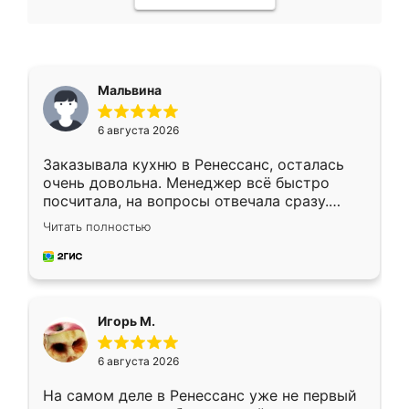
Мальвина
6 августа 2026
Заказывала кухню в Ренессанс, осталась
очень довольна. Менеджер всё быстро
посчитала, на вопросы отвечала сразу.
Замерщик приехал в субботу, подошёл к
Читать полностью
делу со всей ответственностью. Собрали
за день, ребята работали аккуратно, даже
пыли почти не было. Качество отличное,
ящики ходят плавно, ничего не скрипит.
Всё подошло как влитое.
Игорь М.
6 августа 2026
На самом деле в Ренессанс уже не первый