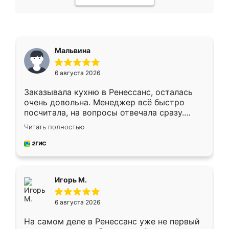
Мальвина
6 августа 2026
Заказывала кухню в Ренессанс, осталась
очень довольна. Менеджер всё быстро
посчитала, на вопросы отвечала сразу.
Замерщик приехал в субботу, подошёл к
Читать полностью
делу со всей ответственностью. Собрали
за день, ребята работали аккуратно, даже
пыли почти не было. Качество отличное,
ящики ходят плавно, ничего не скрипит.
Всё подошло как влитое.
Игорь М.
6 августа 2026
На самом деле в Ренессанс уже не первый