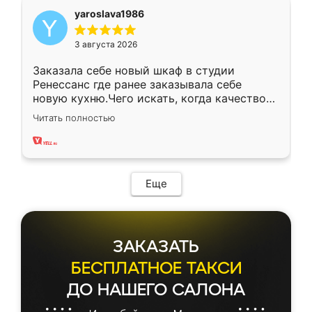
yaroslava1986
3 августа 2026
Заказала себе новый шкаф в студии
Ренессанс где ранее заказывала себе
новую кухню.Чего искать, когда качеством
вполне довольна. Служит кухня уже почти
Читать полностью
два года, нареканий нет.
Еще
ЗАКАЗАТЬ
БЕСПЛАТНОЕ ТАКСИ
ДО НАШЕГО САЛОНА