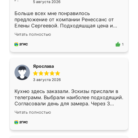
5 августа 2026
Больше всех мне понравилось
предложение от компании Ренессанс от
Елены Сергеевой. Подходяшщая цена и
короткие сроки изготовления. Приехавший
Читать полностью
для замера сотрудник Владислав
предложил по моему эскизу самый
1
подходящий вариант шкафа. Немного его
видоизменил, получилось даже лучше, чем
я хотела.
Ярослава
3 августа 2026
Кухню здесь заказали. Эскизы прислали в
телеграмм. Выбрали наиболее подходящий.
Согласовали день для замера. Через 3
недели кухня была уже готова. Остались
Читать полностью
довольны работой. Спасибо Ренессанс
мебель за качественную работу!