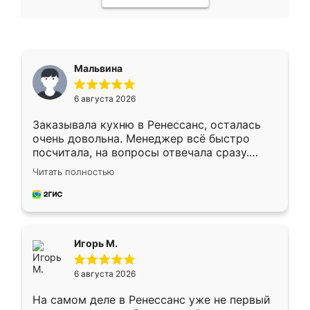
Мальвина
6 августа 2026
Заказывала кухню в Ренессанс, осталась
очень довольна. Менеджер всё быстро
посчитала, на вопросы отвечала сразу.
Замерщик приехал в субботу, подошёл к
Читать полностью
делу со всей ответственностью. Собрали
за день, ребята работали аккуратно, даже
пыли почти не было. Качество отличное,
ящики ходят плавно, ничего не скрипит.
Всё подошло как влитое.
Игорь М.
6 августа 2026
На самом деле в Ренессанс уже не первый