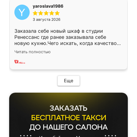
yaroslava1986
3 августа 2026
Заказала себе новый шкаф в студии
Ренессанс где ранее заказывала себе
новую кухню.Чего искать, когда качеством
вполне довольна. Служит кухня уже почти
Читать полностью
два года, нареканий нет.
Еще
ЗАКАЗАТЬ
БЕСПЛАТНОЕ ТАКСИ
ДО НАШЕГО САЛОНА