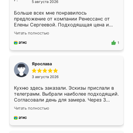
5 августа 2026
Больше всех мне понравилось
предложение от компании Ренессанс от
Елены Сергеевой. Подходяшщая цена и
короткие сроки изготовления. Приехавший
Читать полностью
для замера сотрудник Владислав
предложил по моему эскизу самый
1
подходящий вариант шкафа. Немного его
видоизменил, получилось даже лучше, чем
я хотела.
Ярослава
3 августа 2026
Кухню здесь заказали. Эскизы прислали в
телеграмм. Выбрали наиболее подходящий.
Согласовали день для замера. Через 3
недели кухня была уже готова. Остались
Читать полностью
довольны работой. Спасибо Ренессанс
мебель за качественную работу!