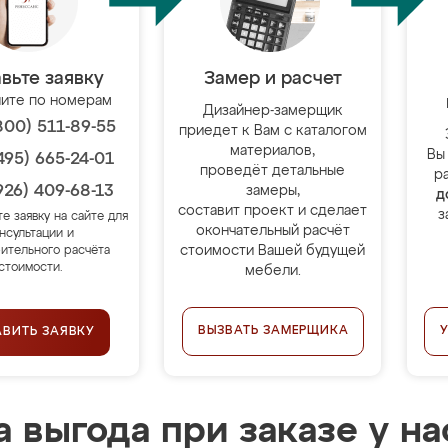
вьте заявку
Замер и расчет
ите по номерам
Дизайнер-замерщик
800) 511-89-55
приедет к Вам с каталогом
материалов,
Вы
495) 665-24-01
проведёт детальные
р
926) 409-68-13
замеры,
д
составит проект и сделает
з
те заявку на сайте для
окончательный расчёт
нсультации и
стоимости Вашей будущей
ительного расчёта
стоимости.
мебели.
ВЫЗВАТЬ ЗАМЕРЩИКА
АВИТЬ ЗАЯВКУ
 выгода при заказе у на