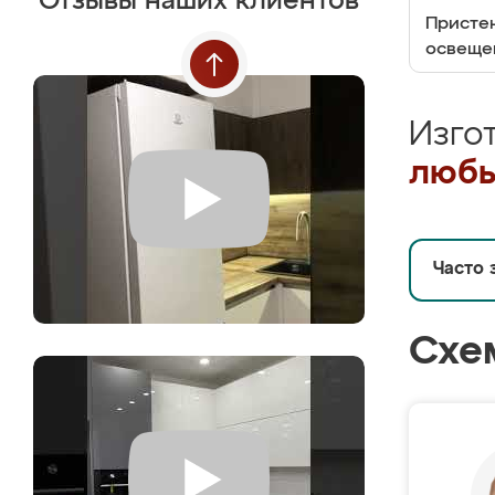
Отзывы наших клиентов
Пристен
освеще
Изго
любы
Часто 
Схе