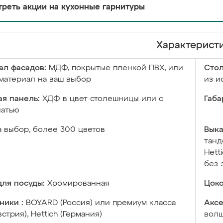
реть акции на кухонные гарнитуры
Характерист
ал фасадов:
МДФ, покрытые плёнкой ПВХ, или
Сто
материал на ваш выбор
из и
я панель:
ХДФ в цвет столешницы или с
Габа
чатью
а выбор, более 300 цветов
Выка
танд
Hett
без 
ля посуды:
Хромированная
Цоко
ники :
BOYARD (Россия) или премиум класса
Аксе
встрия), Hettich (Германия)
волш