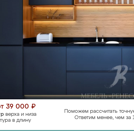
от 39 000 ₽
Поможем рассчитать точну
тр
верха и низа
Ответим менее, чем за 
тура в длину