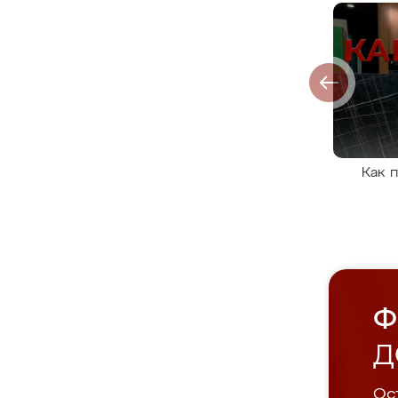
Как 
Ф
Д
Ост