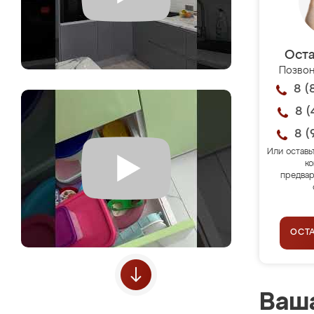
Оста
Позвон
8 (
8 (
8 (
Или оставь
ко
предвар
ОСТ
Ваша