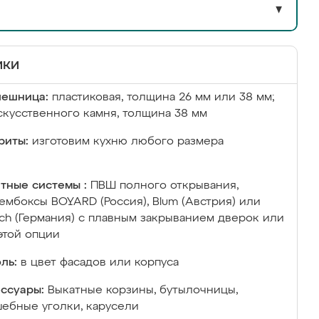
▼
ики
лешница:
пластиковая, толщина 26 мм или 38 мм;
скусственного камня, толщина 38 мм
риты:
изготовим кухню любого размера
тные системы :
ПВШ полного открывания,
ембоксы BOYARD (Россия), Blum (Австрия) или
ich (Германия) с плавным закрыванием дверок или
этой опции
ль:
в цвет фасадов или корпуса
ссуары:
Выкатные корзины, бутылочницы,
ебные уголки, карусели