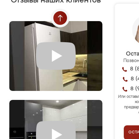
Отзывы наших клиентов
Оста
Позвон
8 (
8 (
8 (
Или оставь
ко
предвар
ОСТ