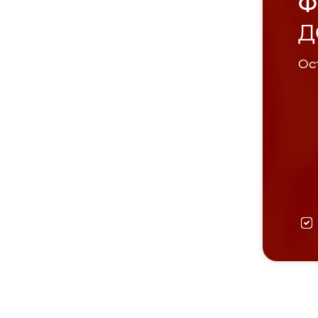
Ф
Д
Ост