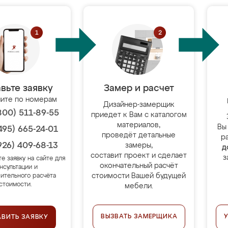
вьте заявку
Замер и расчет
ите по номерам
Дизайнер-замерщик
800) 511-89-55
приедет к Вам с каталогом
материалов,
Вы
495) 665-24-01
проведёт детальные
р
926) 409-68-13
замеры,
д
составит проект и сделает
з
те заявку на сайте для
окончательный расчёт
нсультации и
стоимости Вашей будущей
ительного расчёта
стоимости.
мебели.
ВЫЗВАТЬ ЗАМЕРЩИКА
АВИТЬ ЗАЯВКУ