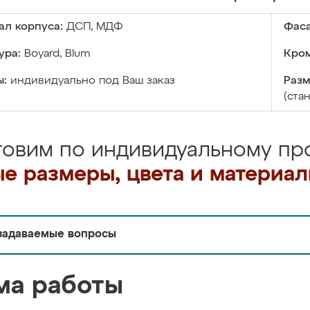
ал корпуса:
ДСП, МДФ
Фаса
ура:
Boyard, Blum
Кром
ы:
индивидуально под Ваш заказ
Разм
(ста
товим по индивидуальному про
е размеры, цвета и материа
задаваемые вопросы
ма работы