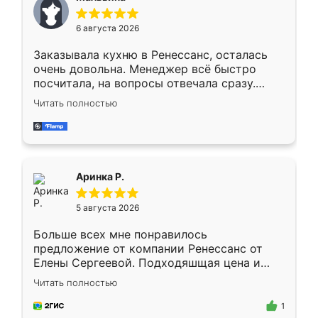
меньше, здесь же он более разнообразный.
Мне нравится ,если что-то потребуется из
6 августа 2026
мебели буду заказывать только здесь.
Заказывала кухню в Ренессанс, осталась
очень довольна. Менеджер всё быстро
посчитала, на вопросы отвечала сразу.
Замерщик приехал в субботу, подошёл к
Читать полностью
делу со всей ответственностью. Собрали
за день, ребята работали аккуратно, даже
пыли почти не было. Качество отличное,
ящики ходят плавно, ничего не скрипит.
Всё подошло как влитое.
Аринка Р.
5 августа 2026
Больше всех мне понравилось
предложение от компании Ренессанс от
Елены Сергеевой. Подходяшщая цена и
короткие сроки изготовления. Приехавший
Читать полностью
для замера сотрудник Владислав
предложил по моему эскизу самый
1