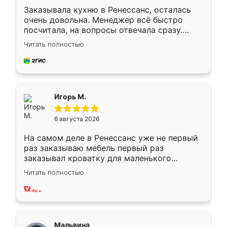
Заказывала кухню в Ренессанс, осталась
очень довольна. Менеджер всё быстро
посчитала, на вопросы отвечала сразу.
Замерщик приехал в субботу, подошёл к
Читать полностью
делу со всей ответственностью. Собрали
за день, ребята работали аккуратно, даже
пыли почти не было. Качество отличное,
ящики ходят плавно, ничего не скрипит.
Всё подошло как влитое.
Игорь М.
6 августа 2026
На самом деле в Ренессанс уже не первый
раз заказываю мебель первый раз
заказывал кроватку для маленького
ребёнка при его рождении ,во второй раз
Читать полностью
заказал шкаф-купе. По качеству очень
хорошее сборка достаточно быстрая,
также адекватные цены. До этого
сравнивал с разными конкурентами в этом
сегменте ,выбор у конкурентов куда
Мальвина