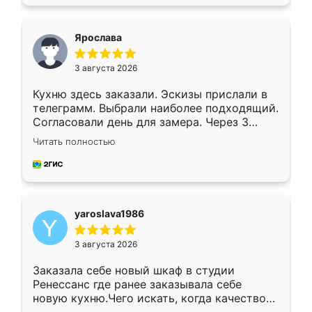
подходящий вариант шкафа. Немного его
видоизменил, получилось даже лучше, чем
я хотела.
Ярослава
3 августа 2026
Кухню здесь заказали. Эскизы прислали в
телеграмм. Выбрали наиболее подходящий.
Согласовали день для замера. Через 3
недели кухня была уже готова. Остались
Читать полностью
довольны работой. Спасибо Ренессанс
мебель за качественную работу!
yaroslava1986
3 августа 2026
Заказала себе новый шкаф в студии
Ренессанс где ранее заказывала себе
новую кухню.Чего искать, когда качеством