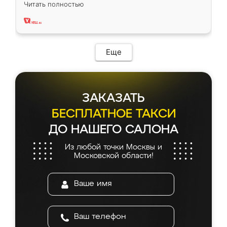
вполне довольна. Служит кухня уже почти
Читать полностью
два года, нареканий нет.
Еще
ЗАКАЗАТЬ
БЕСПЛАТНОЕ ТАКСИ
ДО НАШЕГО САЛОНА
Из любой точки Москвы и
Московской области!