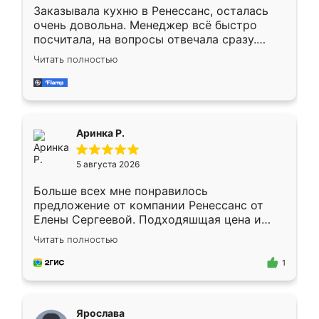
Заказывала кухню в Ренессанс, осталась
очень довольна. Менеджер всё быстро
посчитала, на вопросы отвечала сразу.
Замерщик приехал в субботу, подошёл к
Читать полностью
делу со всей ответственностью. Собрали
за день, ребята работали аккуратно, даже
пыли почти не было. Качество отличное,
ящики ходят плавно, ничего не скрипит.
Всё подошло как влитое.
Аринка Р.
5 августа 2026
Больше всех мне понравилось
предложение от компании Ренессанс от
Елены Сергеевой. Подходяшщая цена и
короткие сроки изготовления. Приехавший
Читать полностью
для замера сотрудник Владислав
предложил по моему эскизу самый
1
подходящий вариант шкафа. Немного его
видоизменил, получилось даже лучше, чем
я хотела.
Ярослава