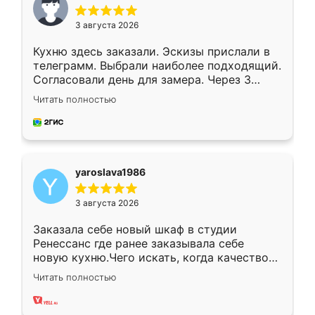
3 августа 2026
Кухню здесь заказали. Эскизы прислали в
телеграмм. Выбрали наиболее подходящий.
Согласовали день для замера. Через 3
недели кухня была уже готова. Остались
Читать полностью
довольны работой. Спасибо Ренессанс
мебель за качественную работу!
yaroslava1986
3 августа 2026
Заказала себе новый шкаф в студии
Ренессанс где ранее заказывала себе
новую кухню.Чего искать, когда качеством
вполне довольна. Служит кухня уже почти
Читать полностью
два года, нареканий нет.