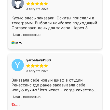
3 августа 2026
Кухню здесь заказали. Эскизы прислали в
телеграмм. Выбрали наиболее подходящий.
Согласовали день для замера. Через 3
недели кухня была уже готова. Остались
Читать полностью
довольны работой. Спасибо Ренессанс
мебель за качественную работу!
yaroslava1986
3 августа 2026
Заказала себе новый шкаф в студии
Ренессанс где ранее заказывала себе
новую кухню.Чего искать, когда качеством
вполне довольна. Служит кухня уже почти
Читать полностью
два года, нареканий нет.