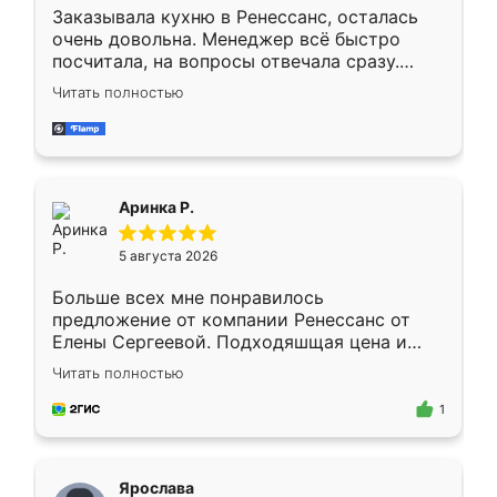
Заказывала кухню в Ренессанс, осталась
очень довольна. Менеджер всё быстро
посчитала, на вопросы отвечала сразу.
Замерщик приехал в субботу, подошёл к
Читать полностью
делу со всей ответственностью. Собрали
за день, ребята работали аккуратно, даже
пыли почти не было. Качество отличное,
ящики ходят плавно, ничего не скрипит.
Всё подошло как влитое.
Аринка Р.
5 августа 2026
Больше всех мне понравилось
предложение от компании Ренессанс от
Елены Сергеевой. Подходяшщая цена и
короткие сроки изготовления. Приехавший
Читать полностью
для замера сотрудник Владислав
предложил по моему эскизу самый
1
подходящий вариант шкафа. Немного его
видоизменил, получилось даже лучше, чем
я хотела.
Ярослава