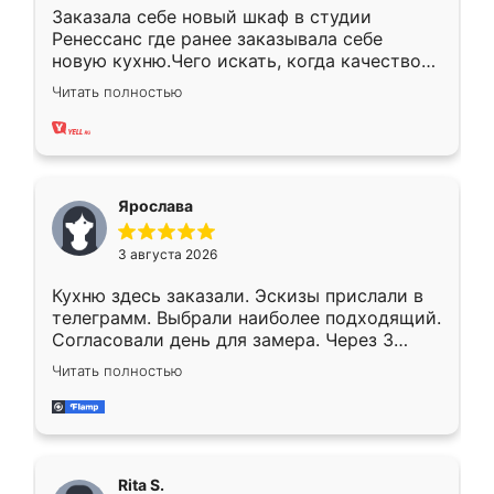
Заказала себе новый шкаф в студии
Ренессанс где ранее заказывала себе
новую кухню.Чего искать, когда качеством
вполне довольна. Служит кухня уже почти
Читать полностью
два года, нареканий нет.
Ярослава
3 августа 2026
Кухню здесь заказали. Эскизы прислали в
телеграмм. Выбрали наиболее подходящий.
Согласовали день для замера. Через 3
недели кухня была уже готова. Остались
Читать полностью
довольны работой. Спасибо Ренессанс
мебель за качественную работу!
Rita S.