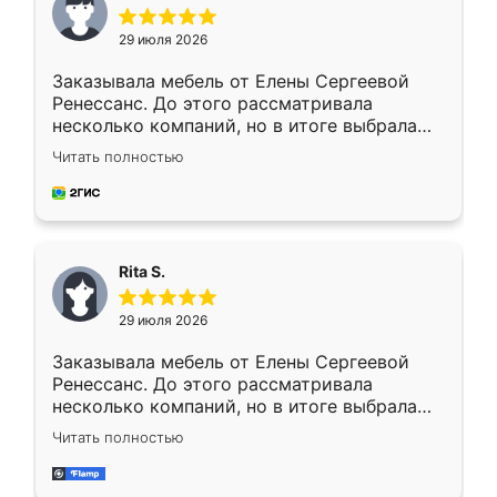
29 июля 2026
Заказывала мебель от Елены Сергеевой
Ренессанс. До этого рассматривала
несколько компаний, но в итоге выбрала
эту. Сначала обговорили условия, потом
Читать полностью
приехал замерщик, всё спокойно объяснил
и снял размеры. Изготовили в срок, с
доставкой тоже никаких проблем не
возникло. Сборку выполнили аккуратно,
мебель сразу встала на свое место без
Rita S.
каких-либо доработок. Качеством осталась
довольна, все выглядит так, как и ожидала.
29 июля 2026
Заказывала мебель от Елены Сергеевой
Ренессанс. До этого рассматривала
несколько компаний, но в итоге выбрала
эту. Сначала обговорили условия, потом
Читать полностью
приехал замерщик, всё спокойно объяснил
и снял размеры. Изготовили в срок, с
доставкой тоже никаких проблем не