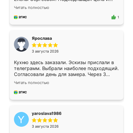
короткие сроки изготовления. Приехавший
Читать полностью
для замера сотрудник Владислав
предложил по моему эскизу самый
1
подходящий вариант шкафа. Немного его
видоизменил, получилось даже лучше, чем
я хотела.
Ярослава
3 августа 2026
Кухню здесь заказали. Эскизы прислали в
телеграмм. Выбрали наиболее подходящий.
Согласовали день для замера. Через 3
недели кухня была уже готова. Остались
Читать полностью
довольны работой. Спасибо Ренессанс
мебель за качественную работу!
yaroslava1986
3 августа 2026