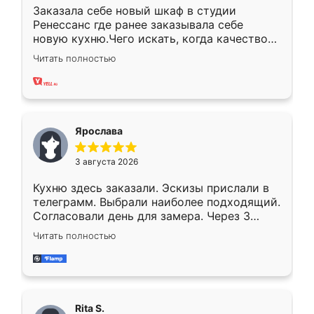
Заказала себе новый шкаф в студии
Ренессанс где ранее заказывала себе
новую кухню.Чего искать, когда качеством
вполне довольна. Служит кухня уже почти
Читать полностью
два года, нареканий нет.
Ярослава
3 августа 2026
Кухню здесь заказали. Эскизы прислали в
телеграмм. Выбрали наиболее подходящий.
Согласовали день для замера. Через 3
недели кухня была уже готова. Остались
Читать полностью
довольны работой. Спасибо Ренессанс
мебель за качественную работу!
Rita S.