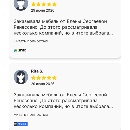
29 июля 2026
Заказывала мебель от Елены Сергеевой
Ренессанс. До этого рассматривала
несколько компаний, но в итоге выбрала
эту. Сначала обговорили условия, потом
Читать полностью
приехал замерщик, всё спокойно объяснил
и снял размеры. Изготовили в срок, с
доставкой тоже никаких проблем не
возникло. Сборку выполнили аккуратно,
мебель сразу встала на свое место без
Rita S.
каких-либо доработок. Качеством осталась
довольна, все выглядит так, как и ожидала.
29 июля 2026
Заказывала мебель от Елены Сергеевой
Ренессанс. До этого рассматривала
несколько компаний, но в итоге выбрала
эту. Сначала обговорили условия, потом
Читать полностью
приехал замерщик, всё спокойно объяснил
и снял размеры. Изготовили в срок, с
доставкой тоже никаких проблем не