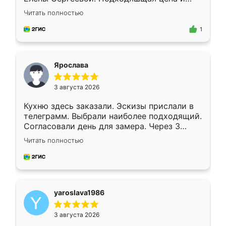
короткие сроки изготовления. Приехавший
Читать полностью
для замера сотрудник Владислав
предложил по моему эскизу самый
1
подходящий вариант шкафа. Немного его
видоизменил, получилось даже лучше, чем
я хотела.
Ярослава
3 августа 2026
Кухню здесь заказали. Эскизы прислали в
телеграмм. Выбрали наиболее подходящий.
Согласовали день для замера. Через 3
недели кухня была уже готова. Остались
Читать полностью
довольны работой. Спасибо Ренессанс
мебель за качественную работу!
yaroslava1986
3 августа 2026