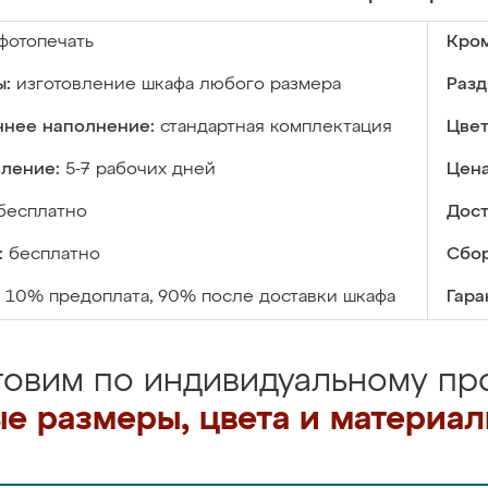
фотопечать
Кром
ы:
изготовление шкафа любого размера
Разд
ннее наполнение:
стандартная комплектация
Цвет
вление:
5-7 рабочих дней
Цена
бесплатно
Дост
:
бесплатно
Сбор
10% предоплата, 90% после доставки шкафа
Гара
товим по индивидуальному про
е размеры, цвета и материа