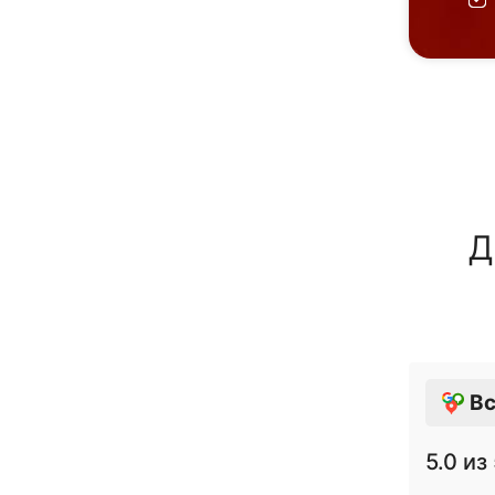
Д
Вс
5.0
из 