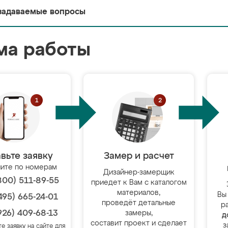
задаваемые вопросы
ма работы
вьте заявку
Замер и расчет
ите по номерам
Дизайнер-замерщик
800) 511-89-55
приедет к Вам с каталогом
материалов,
Вы
495) 665-24-01
проведёт детальные
р
926) 409-68-13
замеры,
д
составит проект и сделает
з
те заявку на сайте для