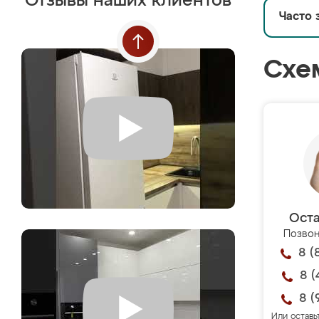
Отзывы наших клиентов
Часто 
Схе
Оста
Позвон
8 (
8 (
8 (
Или оставь