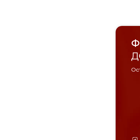
Ф
Д
Ост