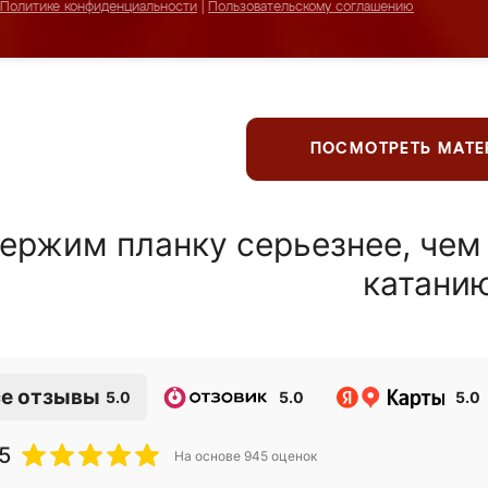
Политике конфиденциальности
|
Пользовательскому соглашению
ПОСМОТРЕТЬ МАТ
ержим планку серьезнее, чем
катани
е отзывы
5.0
5.0
5.0
5
На основе
945
оценок