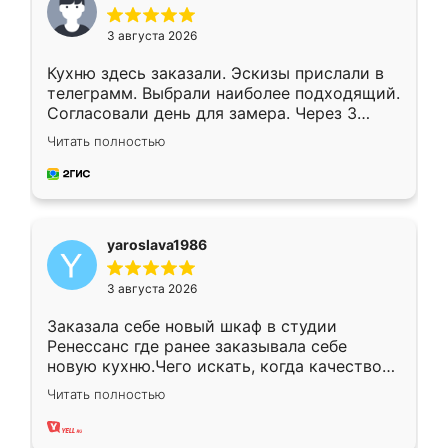
3 августа 2026
Кухню здесь заказали. Эскизы прислали в
телеграмм. Выбрали наиболее подходящий.
Согласовали день для замера. Через 3
недели кухня была уже готова. Остались
Читать полностью
довольны работой. Спасибо Ренессанс
мебель за качественную работу!
yaroslava1986
3 августа 2026
Заказала себе новый шкаф в студии
Ренессанс где ранее заказывала себе
новую кухню.Чего искать, когда качеством
вполне довольна. Служит кухня уже почти
Читать полностью
два года, нареканий нет.