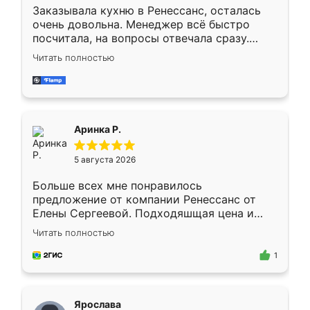
Заказывала кухню в Ренессанс, осталась
очень довольна. Менеджер всё быстро
посчитала, на вопросы отвечала сразу.
Замерщик приехал в субботу, подошёл к
Читать полностью
делу со всей ответственностью. Собрали
за день, ребята работали аккуратно, даже
пыли почти не было. Качество отличное,
ящики ходят плавно, ничего не скрипит.
Всё подошло как влитое.
Аринка Р.
5 августа 2026
Больше всех мне понравилось
предложение от компании Ренессанс от
Елены Сергеевой. Подходяшщая цена и
короткие сроки изготовления. Приехавший
Читать полностью
для замера сотрудник Владислав
предложил по моему эскизу самый
1
подходящий вариант шкафа. Немного его
видоизменил, получилось даже лучше, чем
я хотела.
Ярослава