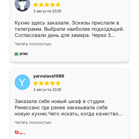
3 августа 2026
Кухню здесь заказали. Эскизы прислали в
телеграмм. Выбрали наиболее подходящий.
Согласовали день для замера. Через 3
недели кухня была уже готова. Остались
Читать полностью
довольны работой. Спасибо Ренессанс
мебель за качественную работу!
yaroslava1986
3 августа 2026
Заказала себе новый шкаф в студии
Ренессанс где ранее заказывала себе
новую кухню.Чего искать, когда качеством
вполне довольна. Служит кухня уже почти
Читать полностью
два года, нареканий нет.