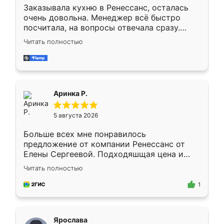
Заказывала кухню в Ренессанс, осталась
очень довольна. Менеджер всё быстро
посчитала, на вопросы отвечала сразу.
Замерщик приехал в субботу, подошёл к
Читать полностью
делу со всей ответственностью. Собрали
за день, ребята работали аккуратно, даже
пыли почти не было. Качество отличное,
ящики ходят плавно, ничего не скрипит.
Всё подошло как влитое.
Аринка Р.
5 августа 2026
Больше всех мне понравилось
предложение от компании Ренессанс от
Елены Сергеевой. Подходяшщая цена и
короткие сроки изготовления. Приехавший
Читать полностью
для замера сотрудник Владислав
предложил по моему эскизу самый
1
подходящий вариант шкафа. Немного его
видоизменил, получилось даже лучше, чем
я хотела.
Ярослава