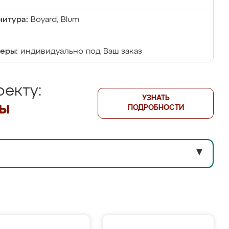
итура:
Boyard, Blum
еры:
индивидуально под Ваш заказ
екту:
УЗНАТЬ
лы
ПОДРОБНОСТИ
▼