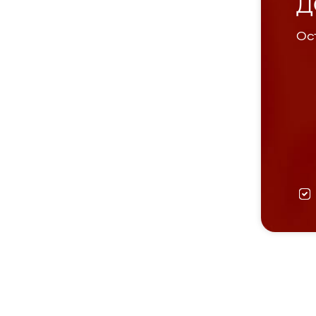
Д
Ост