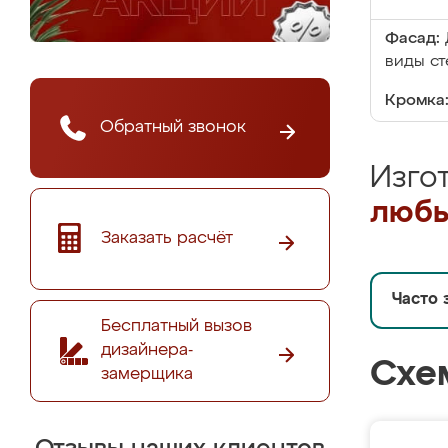
Фасад:
виды ст
Кромка
Обратный звонок
Изго
любы
Заказать расчёт
Часто 
Бесплатный вызов
дизайнера-
Схе
замерщика