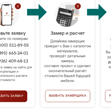
вьте заявку
Замер и расчет
ите по номерам
Дизайнер-замерщик
800) 511-89-55
приедет к Вам с каталогом
материалов,
Вы
495) 665-24-01
проведёт детальные
р
926) 409-68-13
замеры,
д
составит проект и сделает
з
те заявку на сайте для
окончательный расчёт
нсультации и
стоимости Вашей будущей
ительного расчёта
стоимости.
мебели.
ВЫЗВАТЬ ЗАМЕРЩИКА
АВИТЬ ЗАЯВКУ