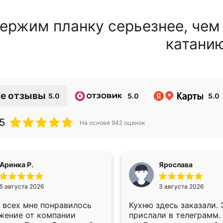
ержим планку серьезнее, чем
катани
е отзывы
5.0
5.0
5.0
5
На основе
942
оценок
Аринка Р.
Ярослава
5 августа 2026
3 августа 2026
 всех мне понравилось
Кухню здесь заказали.
жение от компании
прислали в телеграмм.