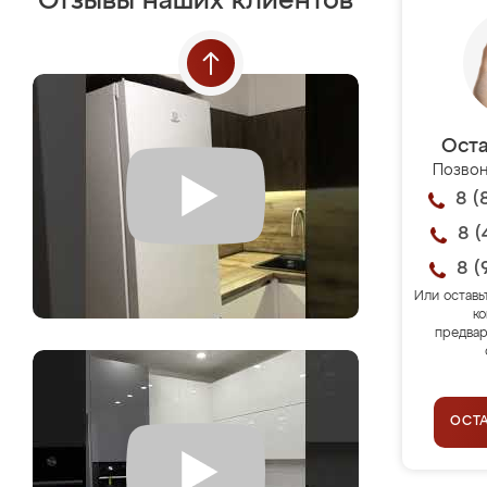
Отзывы наших клиентов
Оста
Позвон
8 (
8 (
8 (
Или оставь
ко
предвар
ОСТ