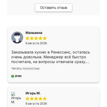
Оставить отзыв
Мальвина
6 августа 2026
Заказывала кухню в Ренессанс, осталась
очень довольна. Менеджер всё быстро
посчитала, на вопросы отвечала сразу.
Замерщик приехал в субботу, подошёл к
Читать полностью
делу со всей ответственностью. Собрали
за день, ребята работали аккуратно, даже
пыли почти не было. Качество отличное,
ящики ходят плавно, ничего не скрипит.
Всё подошло как влитое.
Игорь М.
6 августа 2026