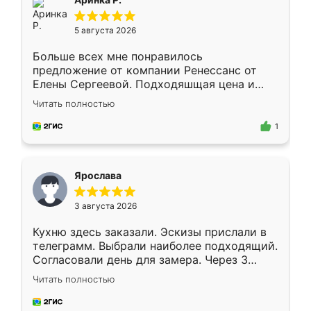
5 августа 2026
Больше всех мне понравилось
предложение от компании Ренессанс от
Елены Сергеевой. Подходяшщая цена и
короткие сроки изготовления. Приехавший
Читать полностью
для замера сотрудник Владислав
предложил по моему эскизу самый
1
подходящий вариант шкафа. Немного его
видоизменил, получилось даже лучше, чем
я хотела.
Ярослава
3 августа 2026
Кухню здесь заказали. Эскизы прислали в
телеграмм. Выбрали наиболее подходящий.
Согласовали день для замера. Через 3
недели кухня была уже готова. Остались
Читать полностью
довольны работой. Спасибо Ренессанс
мебель за качественную работу!