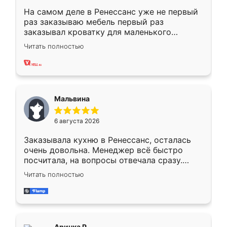
На самом деле в Ренессанс уже не первый
раз заказываю мебель первый раз
заказывал кроватку для маленького
ребёнка при его рождении ,во второй раз
Читать полностью
заказал шкаф-купе. По качеству очень
хорошее сборка достаточно быстрая,
также адекватные цены. До этого
сравнивал с разными конкурентами в этом
сегменте ,выбор у конкурентов куда
Мальвина
меньше, здесь же он более разнообразный.
Мне нравится ,если что-то потребуется из
6 августа 2026
мебели буду заказывать только здесь.
Заказывала кухню в Ренессанс, осталась
очень довольна. Менеджер всё быстро
посчитала, на вопросы отвечала сразу.
Замерщик приехал в субботу, подошёл к
Читать полностью
делу со всей ответственностью. Собрали
за день, ребята работали аккуратно, даже
пыли почти не было. Качество отличное,
ящики ходят плавно, ничего не скрипит.
Всё подошло как влитое.
Аринка Р.