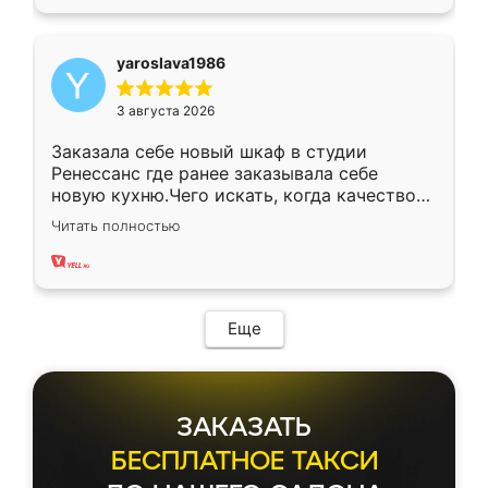
yaroslava1986
3 августа 2026
Заказала себе новый шкаф в студии
Ренессанс где ранее заказывала себе
новую кухню.Чего искать, когда качеством
вполне довольна. Служит кухня уже почти
Читать полностью
два года, нареканий нет.
Еще
ЗАКАЗАТЬ
БЕСПЛАТНОЕ ТАКСИ