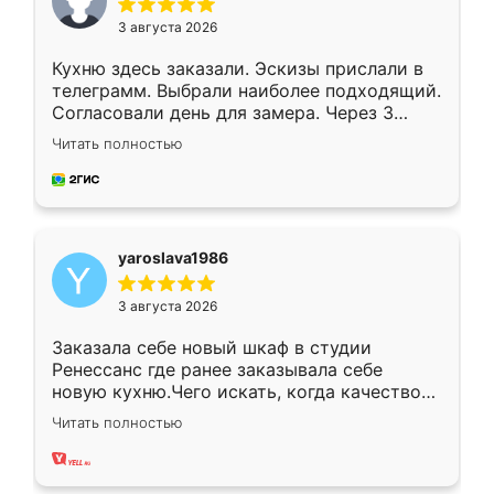
3 августа 2026
Кухню здесь заказали. Эскизы прислали в
телеграмм. Выбрали наиболее подходящий.
Согласовали день для замера. Через 3
недели кухня была уже готова. Остались
Читать полностью
довольны работой. Спасибо Ренессанс
мебель за качественную работу!
yaroslava1986
3 августа 2026
Заказала себе новый шкаф в студии
Ренессанс где ранее заказывала себе
новую кухню.Чего искать, когда качеством
вполне довольна. Служит кухня уже почти
Читать полностью
два года, нареканий нет.