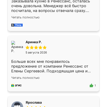
Заказывала кухню в Ренессанс, осталась
очень довольна. Менеджер всё быстро
посчитала, на вопросы отвечала сразу.
Замерщик приехал в субботу, подошёл к
Читать полностью
делу со всей ответственностью. Собрали
за день, ребята работали аккуратно, даже
пыли почти не было. Качество отличное,
ящики ходят плавно, ничего не скрипит.
Всё подошло как влитое.
Аринка Р.
5 августа 2026
Больше всех мне понравилось
предложение от компании Ренессанс от
Елены Сергеевой. Подходяшщая цена и
короткие сроки изготовления. Приехавший
Читать полностью
для замера сотрудник Владислав
предложил по моему эскизу самый
1
подходящий вариант шкафа. Немного его
видоизменил, получилось даже лучше, чем
я хотела.
Ярослава